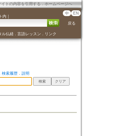
サイトの内容を引用する
．
ホームページへ
中
EN
ト内
｜
戻る
タル仏経
言語レッスン
リンク
．
．
．
検索履歴
．
説明