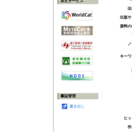
加えサービス
出
出版サ
資料の
ノ
キーワ
書誌管理
書き出し
ヒッ
作