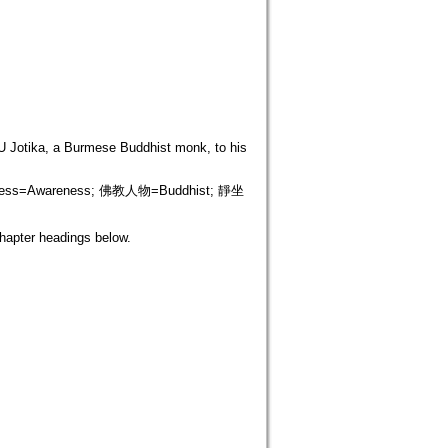
 U Jotika, a Burmese Buddhist monk, to his
ness=Awareness; 佛教人物=Buddhist; 靜坐
chapter headings below.