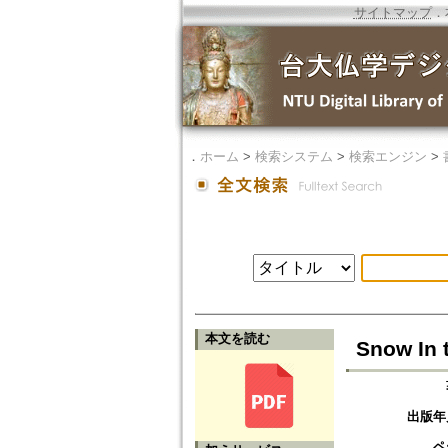
サイトマップ
．
．
ホーム
>
検索システム
>
検索エンジン
>
本文を読む
Snow In
出版年
ペ