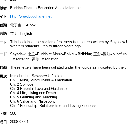
Buddha Dharma Education Association Inc.
版者
http://www.buddhanet.net
イト
種類
電子書=E-Book
言語
英文=English
This book is a compilation of extracts from letters written by Sayadaw
ート
Western students - ten to fifteen years ago.
ード
Sayadaw; 比丘=Buddhist Monk=Bhiksu=Bhikkhu; 正念=覺知=Mindful
=Meditation; 禪修=Meditation
These letters have been collated under the topics as indicated by the 
抄録
Introduction: Sayadaw U Jotika
目次
Ch. 1 Mind, Mindfulness & Meditation
Ch. 2 Solitude
Ch. 3 Parental Love and Guidance
Ch. 4 Life, Living and Death
Ch. 5 Learning and Teaching
Ch. 6 Value and Philosophy
Ch. 7 Friendship, Relationships and Loving-kindness
506
ト数
2008.07.04
成日