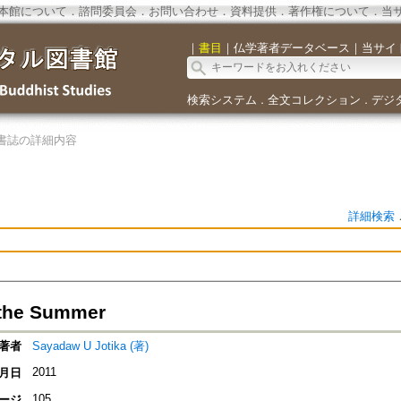
本館について
．
諮問委員会
．
お問い合わせ
．
資料提供
．
著作権について
．
当
｜
書目
｜
仏学著者データベース
｜
当サイ
検索システム
全文コレクション
デジ
．
．
書誌の詳細内容
詳細検索
 the Summer
著者
Sayadaw U Jotika (著)
2011
月日
105
ージ