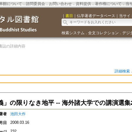
本館について
．
諮問委員会
．
お問い合わせ
．
資料提供
．
著作権について
．
当
｜
書目
｜
仏学著者データベース
｜
当サイ
検索システム
全文コレクション
デジ
．
．
書誌の詳細内容
詳細検索
義」の限りなき地平 -- 海外諸大学での講演選集
著者
池田大作
2008.03.16
月日
232
ージ