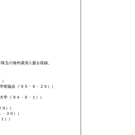
等珠玉の海外講演八篇を収録。
））
学術協会（’９５・６・２６））
大学（’９４・６・１））
）
２９））
１・３０））
・１））