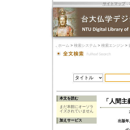
サイトマップ
．
．
ホーム
>
検索システム
>
検索エンジン
>
本文を読む
「人間主
まだ本館にオーソラ
イズされていません
加えサービス
出版年
ペ