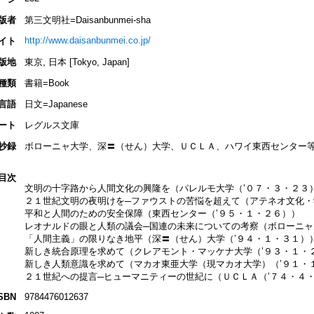
版者
第三文明社=Daisanbunmei-sha
http://www.daisanbunmei.co.jp/
イト
版地
東京, 日本 [Tokyo, Japan]
種類
書籍=Book
言語
日文=Japanese
ート
レグルス文庫
抄録
ボローニャ大学、深〓（せん）大学、ＵＣＬＡ、ハワイ東西センター
目次
文明の十字路から人間文化の興隆を（パレルモ大学（’０７・３・２３
２１世紀文明の夜明けを─ファウストの苦悩を超えて（アテネオ文化・
平和と人間のための安全保障（東西センター（’９５・１・２６））
レオナルドの眼と人類の議会─国連の未来についての考察（ボローニャ
「人間主義」の限りなき地平（深〓（せん）大学（’９４・１・３１）
新しき統合原理を求めて（クレアモント・マッケナ大学（’９３・１・
新しき人類意識を求めて（マカオ東亜大学（現マカオ大学）（’９１・
２１世紀への提言─ヒューマニティーの世紀に（ＵＣＬＡ（’７４・４
SBN
9784476012637