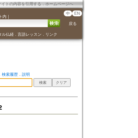
サイトの内容を引用する
．
ホームページへ
中
EN
ト内
｜
戻る
タル仏経
言語レッスン
リンク
．
．
．
検索履歴
．
説明
2