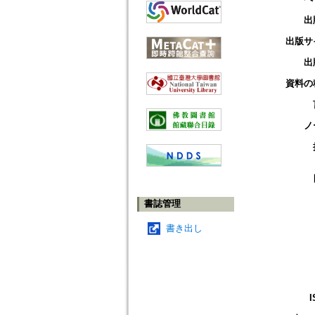
出
出版サ
出
資料の
ノ
書誌管理
書き出し
I