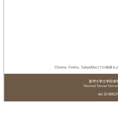
Chrome, Firefox, Safari(
臺灣大學
文學院佛
National Taiwan Universi
doi:10.6681