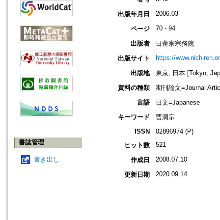
2006.03
出版年月日
70 - 94
ページ
出版者
日蓮宗宗務院
https://www.nichiren.or
出版サイト
出版地
東京, 日本 [Tokyo, Jap
資料の種類
期刊論文=Journal Artic
言語
日文=Japanese
キーワード
曹洞宗
ISSN
02896974 (P)
書誌管理
521
ヒット数
書き出し
2008.07.10
作成日
2020.09.14
更新日期