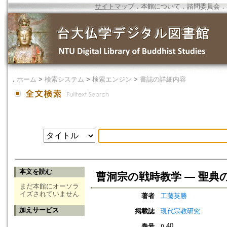
サイトマップ
．
本館について
．
諮問委員会
．
．
ホーム
>
検索システム
>
検索エンジン
>
書誌の詳細内容
本文を読む
曹洞宗の戦時教学 ― 聖
まだ本館にオーソラ
イズされていません
著者
工藤英勝
加えサービス
掲載誌
現代宗教研究
n.40
巻号