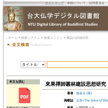
サイトマップ
．
本館について
．
諮問委員会
．
．
ホーム
>
検索システム
>
検索エンジン
>
書誌の詳細内容
本文を読む
來果禪師叢林建設思想研究
著者
溫金玉 (著)
掲載誌
法音=The Voice of Dh
巻号
v.2007年 n.4