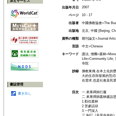
加えサービス
2007
出版年月日
10 - 17
ページ
出版者
中國佛教協會=The Buddhis
出版地
北京, 中國 [Beijing, Ch
資料の種類
期刊論文=Journal Artic
言語
中文=Chinese
キーワード
護法; 僧團=叢林=Monast
Life=Community Life
寺院
抄録
佛教東傳,在本土化的
大的生存與發展的范式
在需求,也是社會及民
書誌管理
目次
一.來果禪師行履
書き出し
二.來果禪師叢林建設
1.勸住叢林
2.苦參話頭
3.一門深入
三.制訂《高旻寺規約