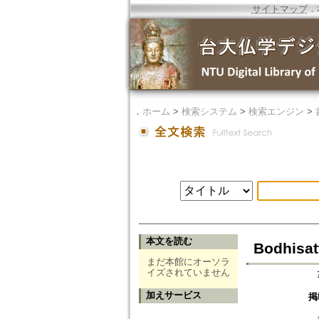
サイトマップ
．
．
ホーム
>
検索システム
>
検索エンジン
>
本文を読む
Bodhisat
まだ本館にオーソラ
イズされていません
加えサービス
掲