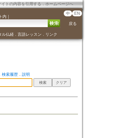
サイトの内容を引用する
．
ホームページへ
中
EN
ト内
｜
戻る
タル仏経
言語レッスン
リンク
．
．
．
検索履歴
．
説明