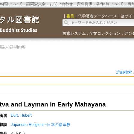
本館について
．
諮問委員会
．
お問い合わせ
．
資料提供
．
著作権について
．
当
｜
書目
｜
仏学著者データベース
｜
当サイ
検索システム
全文コレクション
デジ
．
．
書誌の詳細内容
詳細検索
tva and Layman in Early Mahayana
Durt, Hubert
著者
載誌
Japanese Religions=日本の諸宗教
v.16 n.3
巻号