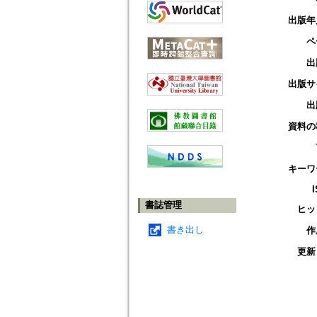
出版年
ペ
出
出版サ
出
資料の
キーワ
書誌管理
ヒッ
書き出し
作
更新