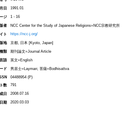
1991.01
月日
1 - 16
ージ
版者
NCC Center for the Study of Japanese Religions=NCC宗教研究所
https://ncc-j.org/
イト
版地
京都, 日本 [Kyoto, Japan]
種類
期刊論文=Journal Article
言語
英文=English
ード
男居士=Layman; 菩薩=Bodhisattva
ISSN
04488954 (P)
791
ト数
2008.07.16
成日
2020.03.03
日期