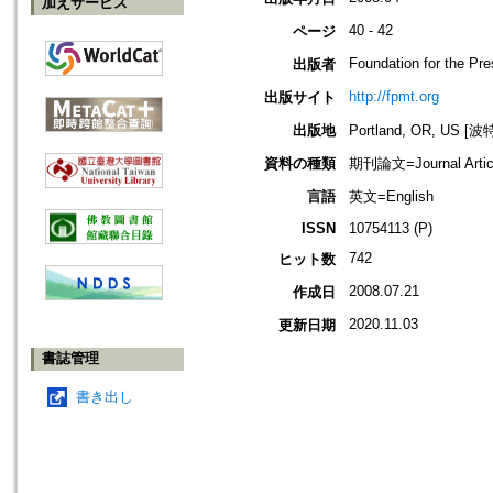
加えサービス
40 - 42
ページ
Foundation for the Pr
出版者
http://fpmt.org
出版サイト
出版地
Portland, OR, US 
資料の種類
期刊論文=Journal Artic
言語
英文=English
ISSN
10754113 (P)
742
ヒット数
2008.07.21
作成日
2020.11.03
更新日期
書誌管理
書き出し