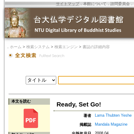
サイトマップ
．
本館について
．
諮問委員会
．
．
ホーム
>
検索システム
>
検索エンジン
>
書誌の詳細内容
本文を読む
Ready, Set Go!
Lama Thubten Yeshe
著者
Mandala Magazine
掲載誌
2008.04
出版年月日