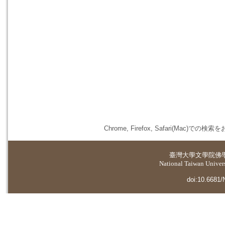
Chrome, Firefox, Safari(
臺灣大學
文學院佛
National Taiwan Universi
doi:10.6681