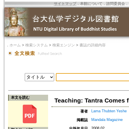
サイトマップ
．
本館について
．
諮問委員会
．
．
ホーム
>
検索システム
>
検索エンジン
>
書誌の詳細内容
本文を読む
Teaching: Tantra Comes 
Lama Thubten Yeshe
著者
Mandala Magazine
掲載誌
2008.02
出版年月日