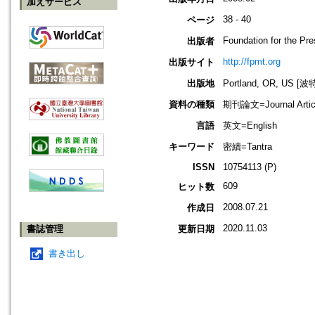
加えサービス
38 - 40
ページ
Foundation for the Pr
出版者
http://fpmt.org
出版サイト
出版地
Portland, OR, US 
資料の種類
期刊論文=Journal Artic
言語
英文=English
キーワード
密續=Tantra
ISSN
10754113 (P)
609
ヒット数
2008.07.21
作成日
2020.11.03
書誌管理
更新日期
書き出し