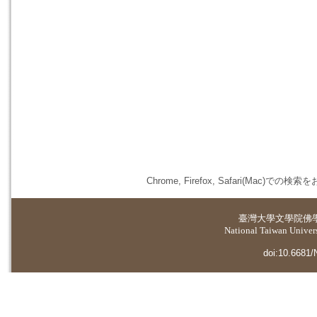
Chrome, Firefox, Safari(
臺灣大學
文學院佛
National Taiwan Universi
doi:10.6681