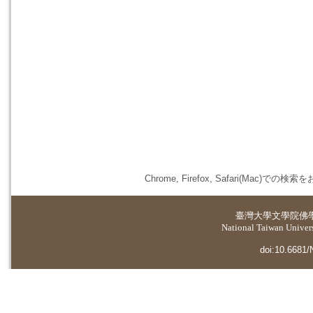
Chrome, Firefox, Safari(
臺灣大學
文學院佛
National Taiwan Universi
doi:10.6681