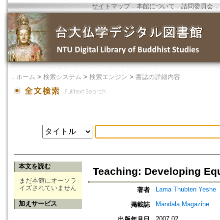
サイトマップ
．
本館について
．
諮問委員会
．
．
ホーム
>
検索システム
>
検索エンジン
>
書誌の詳細内容
本文を読む
Teaching: Developing Equ
まだ本館にオーソラ
イズされていません
Lama Thubten Yeshe
著者
加えサービス
Mandala Magazine
掲載誌
2007.02
出版年月日