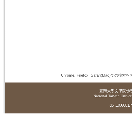
Chrome, Firefox, Safari(
臺灣大學
文學院佛
National Taiwan Universi
doi:10.6681