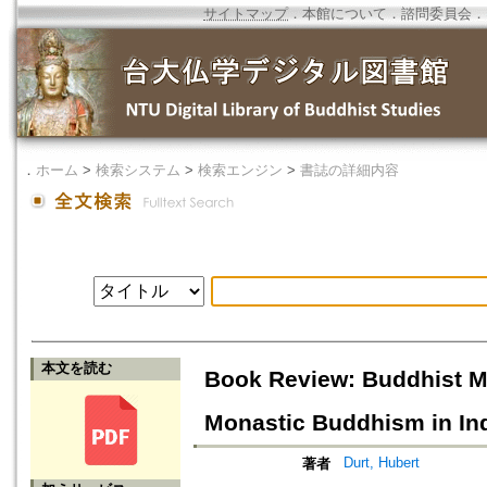
サイトマップ
．
本館について
．
諮問委員会
．
．
ホーム
>
検索システム
>
検索エンジン
>
書誌の詳細内容
本文を読む
Book Review: Buddhist Mo
Monastic Buddhism in In
Durt, Hubert
著者