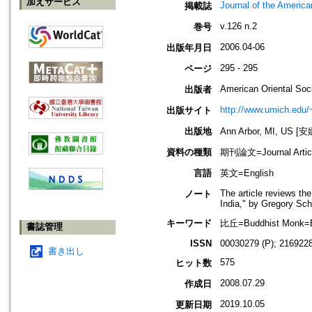
加えサービス
Journal of the America
掲載誌
v.126 n.2
巻号
2006.04-06
出版年月日
295 - 295
ページ
American Oriental Soc
出版者
http://www.umich.edu/
出版サイト
出版地
Ann Arbor, MI, US
資料の種類
期刊論文=Journal Artic
言語
英文=English
The article reviews t
ノート
India," by Gregory Sc
キーワード
比丘=Buddhist Monk=
書誌管理
ISSN
00030279 (P); 2169228
書き出し
575
ヒット数
2008.07.29
作成日
2019.10.05
更新日期