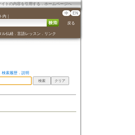
サイトの内容を引用する
．
ホームページへ
中
EN
ト内
｜
戻る
タル仏経
言語レッスン
リンク
．
．
．
検索履歴
．
説明