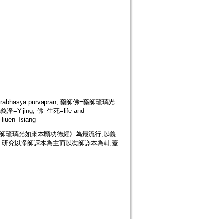
rabhasya purvapran; 藥師佛=藥師琉璃光
義淨=Yijing; 佛; 生死=life and
Hiuen Tsiang
師琉璃光如來本願功德經》為最流行,以義
研究以淨師譯本為主而以奘師譯本為輔,蓋