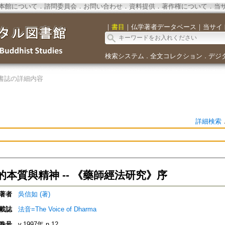
本館について
．
諮問委員会
．
お問い合わせ
．
資料提供
．
著作権について
．
当
｜
書目
｜
仏学著者データベース
｜
当サイ
検索システム
全文コレクション
デジ
．
．
書誌の詳細内容
詳細検索
本質與精神 -- 《藥師經法研究》序
著者
吳信如 (著)
載誌
法音=The Voice of Dharma
巻号
v.1997年 n.12