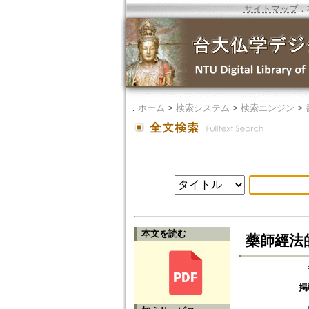
サイトマップ
．
．
ホーム
>
検索システム
>
検索エンジン
>
本文を読む
藥師經法的
掲