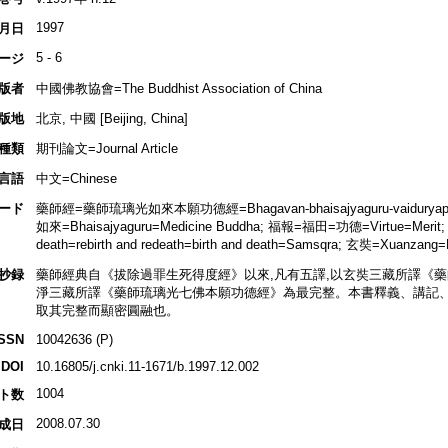
1997
月日
5 - 6
ージ
版者
中國佛教協會=The Buddhist Association of China
版地
北京, 中國 [Beijing, China]
種類
期刊論文=Journal Article
言語
中文=Chinese
ード
藥師經=藥師琉璃光如來本願功德經=Bhagavan-bhaisajyaguru-vaiduryap
如來=Bhaisajyaguru=Medicine Buddha; 福報=福田=功德=Virtue=Merit; 
death=rebirth and redeath=birth and death=Samsqra; 玄奘=Xuanzang=
抄録
藥師經典自《拔除過罪生死得度經》以來,凡有五譯,以玄奘三藏所譯《藥
淨三藏所譯《藥師琉璃光七佛本願功德經》為最完整。本書釋義、講記、
取其完整而顯密圓融也。
ISSN
10042636 (P)
DOI
10.16805/j.cnki.11-1671/b.1997.12.002
1004
ト数
2008.07.30
成日