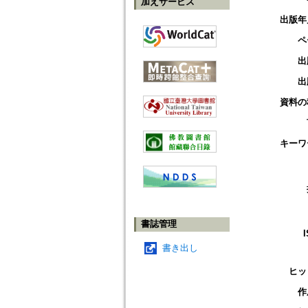
加えサービス
出版年
ペ
出
出
資料の
キーワ
書誌管理
書き出し
ヒッ
作