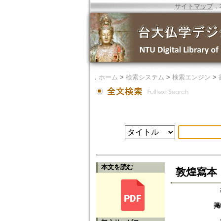
サイトマップ
．
．
ホーム
>
検索システム
>
検索エンジン
>
本文を読む
敦煌寫本
掲