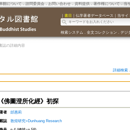
本館について
．
諮問委員会
．
お問い合わせ
．
資料提供
．
著作権について
．
当
｜
書目
｜
仏学著者データベース
｜
当サイ
検索システム
全文コレクション
デジ
．
．
書誌の詳細内容
詳細検索
《佛圖澄所化經》初探
著者
邰惠莉
載誌
敦煌研究=Dunhuang Research
巻号
n.4 (總號=n.58)