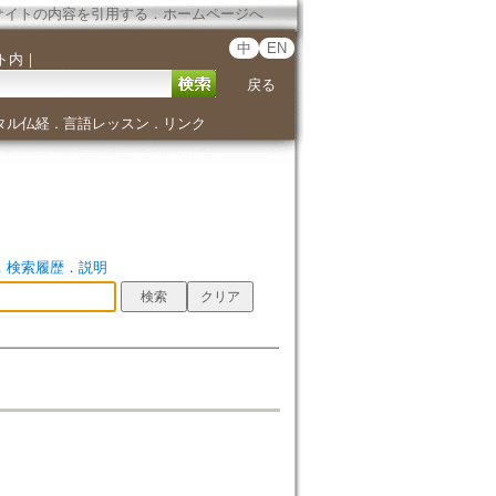
サイトの内容を引用する
．
ホームページへ
中
EN
ト内
｜
戻る
タル仏経
言語レッスン
リンク
．
．
．
検索履歴
．
説明