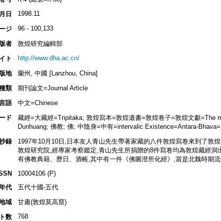
1998.11
月日
96 - 100,133
ージ
版者
敦煌研究編輯部
http://www.dha.ac.cn/
イト
版地
蘭州, 中國 [Lanzhou, China]
種類
期刊論文=Journal Article
言語
中文=Chinese
ード
藏經=大藏經=Tripitaka; 敦煌寫本=敦煌遺書=敦煌卷子=敦煌文獻=The manuscri
Dunhuang; 佛教; 佛; 中陰身=中有=intervalic Existence=Antara-Bhava=
抄録
1997年10月10日,日本友人青山先生帶著家藏的八件敦煌寫卷來到了敦
敦煌研究院,經專家考察鑑定,青山先生所捐贈的8件寫卷均為敦煌藏經洞
有佛教典籍、歷日、酒帳,其中有一件《佛圖澄所化經》,當是北魏時期
ISSN
10004106 (P)
年代
五代十國-五代
地域
甘肅(敦煌莫高窟)
768
ト数