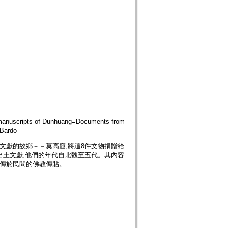
pts of Dunhuang=Documents from
Bardo
煌文獻的故鄉－－莫高窟,將這8件文物捐贈給
出土文獻,他們的年代自北魏至五代。其內容
流傳於民間的佛教傳貼。