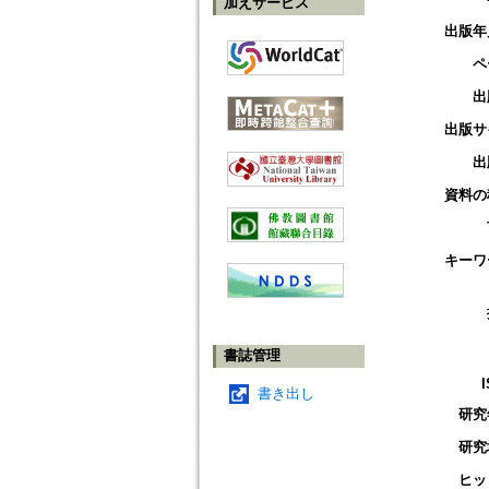
加えサービス
出版年
ペ
出
出版サ
出
資料の
キーワ
書誌管理
書き出し
研究
研究
ヒッ