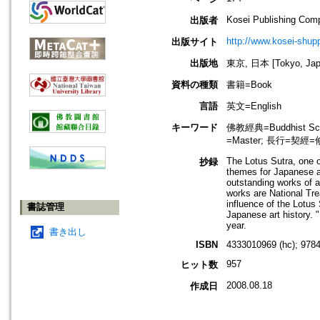
Kosei Publishing Com
出版者
http://www.kosei-shupp
出版サイト
出版地
東京, 日本 [Tokyo, Jap
資料の種類
書籍=Book
言語
英文=English
キーワード
佛教經典=Buddhist Scr
=Master; 長行=契經
The Lotus Sutra, one o
抄録
themes for Japanese ar
outstanding works of ar
works are National Tre
influence of the Lotus 
書誌管理
Japanese art history. "
year.
書き出し
ISBN
4333010969 (hc); 978
957
ヒット数
2008.08.18
作成日