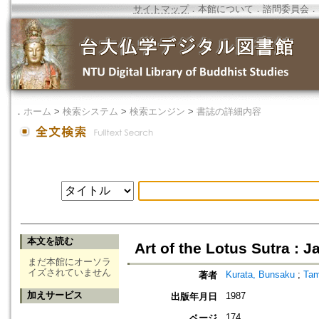
サイトマップ
．
本館について
．
諮問委員会
．
．
ホーム
>
検索システム
>
検索エンジン
>
書誌の詳細内容
本文を読む
Art of the Lotus Sutra :
まだ本館にオーソラ
イズされていません
Kurata, Bunsaku
;
Tam
著者
加えサービス
1987
出版年月日
174
ページ