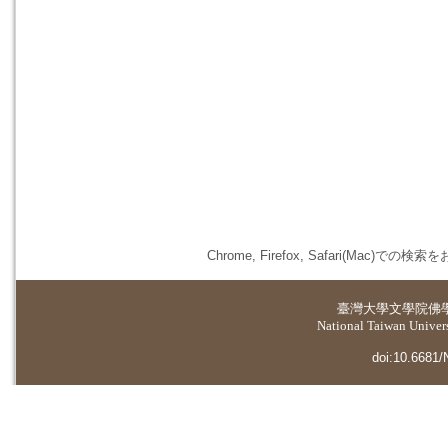
Chrome, Firefox, Safari(
臺灣大學
文學院佛
National Taiwan Universi
doi:10.6681