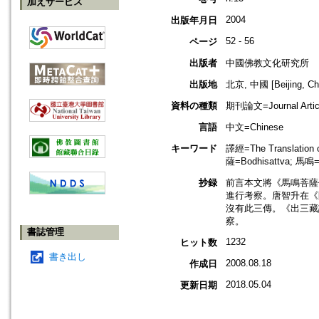
加えサービス
2004
出版年月日
52 - 56
ページ
出版者
中國佛教文化研究所
出版地
北京, 中國 [Beijing, Ch
資料の種類
期刊論文=Journal Artic
言語
中文=Chinese
キーワード
譯經=The Translation
薩=Bodhisattva; 馬鳴
抄録
前言本文將《馬鳴菩薩
進行考察。唐智升在《
沒有此三傳。《出三藏
察。
書誌管理
1232
ヒット数
書き出し
2008.08.18
作成日
2018.05.04
更新日期