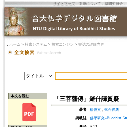
サイトマップ
．
本館について
．
諮問委員会
．
．
ホーム
>
検索システム
>
検索エンジン
>
書誌の詳細内容
本文を読む
「三菩薩傳」羅什譯質疑
著者
楊曾文
;
落合俊典
掲載誌
佛學研究=Buddhist Studi
n.13
巻号