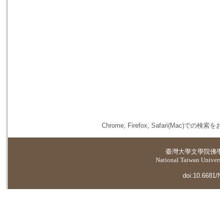
Chrome, Firefox, Safari(
臺灣大學
文學院佛
National Taiwan Universi
doi:10.6681