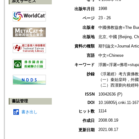
加えサービス
1998
出版年月日
23 - 26
ページ
出版者
中國佛教協會=The Buddhis
出版地
北京, 中國 [Beijing, Ch
資料の種類
期刊論文=Journal Artic
言語
中文=Chinese
キーワード
浮圖=浮屠=佛塔=stupa
抄録
《浮屠經》考方廣佛教
（一）秦始皇時，外國
（二）西漢劉向校經時
ISSN
10042636 (P)
書誌管理
DOI
10.16805/j.cnki.11-16
1114
ヒット数
書き出し
2008.08.19
作成日
2021.08.17
更新日期