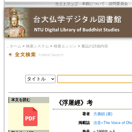
サイトマップ
．
本館について
．
諮問委員会
．
．
ホーム
>
検索システム
>
検索エンジン
>
書誌の詳細内容
本文を読む
《浮屠經》考
著者
方廣錩 (著)
掲載誌
法音=The Voice of Dh
巻号
v.1998年 n.6