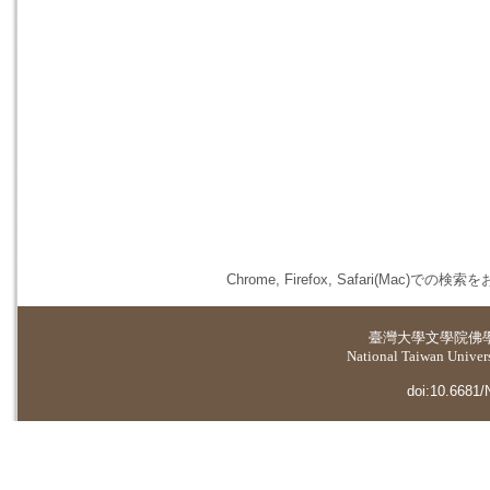
Chrome, Firefox, Safari(
臺灣大學
文學院佛
National Taiwan Universi
doi:10.6681