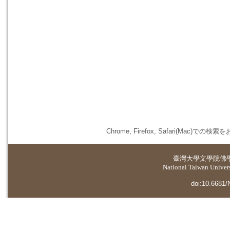
Chrome, Firefox, Safari(
臺灣大學
文學院佛
National Taiwan Universi
doi:10.6681