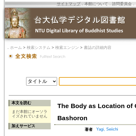
サイトマップ
．
本館について
．
諮問委員会
．
．
ホーム
>
検索システム
>
検索エンジン
>
書誌の詳細内容
本文を読む
The Body as Location of 
まだ本館にオーソラ
イズされていません
Bashoron
加えサービス
Yagi, Seiichi
著者