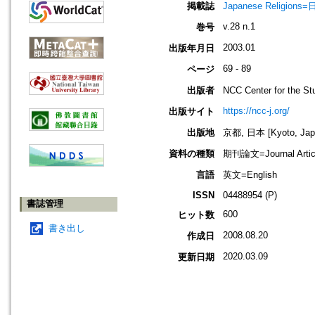
掲載誌
Japanese Religio
v.28 n.1
巻号
2003.01
出版年月日
69 - 89
ページ
出版者
NCC Center for the
https://ncc-j.org/
出版サイト
出版地
京都, 日本 [Kyoto, Jap
資料の種類
期刊論文=Journal Artic
言語
英文=English
ISSN
04488954 (P)
書誌管理
600
ヒット数
書き出し
2008.08.20
作成日
2020.03.09
更新日期