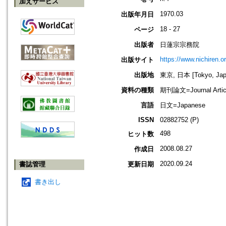
加えサービス
1970.03
出版年月日
18 - 27
ページ
出版者
日蓮宗宗務院
https://www.nichiren.or
出版サイト
出版地
東京, 日本 [Tokyo, Jap
資料の種類
期刊論文=Journal Artic
言語
日文=Japanese
ISSN
02882752 (P)
498
ヒット数
2008.08.27
作成日
2020.09.24
書誌管理
更新日期
書き出し