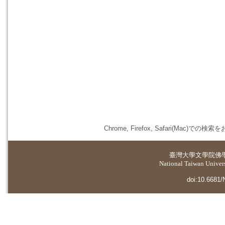
Chrome, Firefox, Safari(
臺灣大學
文學院佛
National Taiwan Universi
doi:10.6681