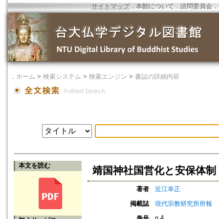
サイトマップ
．
本館について
．
諮問委員会
．
．
ホーム
>
検索システム
>
検索エンジン
>
書誌の詳細内容
本文を読む
靖国神社国営化と安保体制
著者
近江幸正
掲載誌
現代宗教研究所所報
n.4
巻号