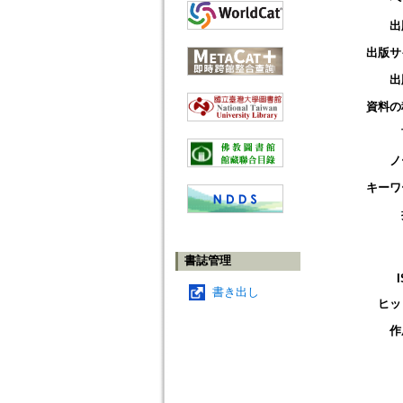
出
出版サ
出
資料の
ノ
キーワ
書誌管理
書き出し
ヒッ
作