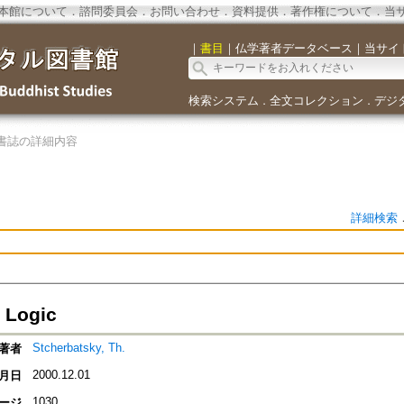
本館について
．
諮問委員会
．
お問い合わせ
．
資料提供
．
著作権について
．
当
｜
書目
｜
仏学著者データベース
｜
当サイ
検索システム
全文コレクション
デジ
．
．
書誌の詳細内容
詳細検索
 Logic
Stcherbatsky, Th.
著者
2000.12.01
月日
1030
ージ