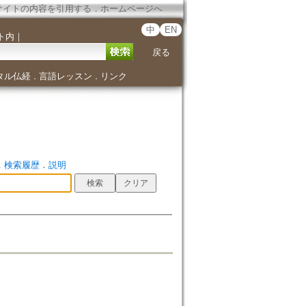
サイトの内容を引用する
．
ホームページへ
中
EN
ト内
｜
戻る
タル仏経
言語レッスン
リンク
．
．
．
検索履歴
．
説明