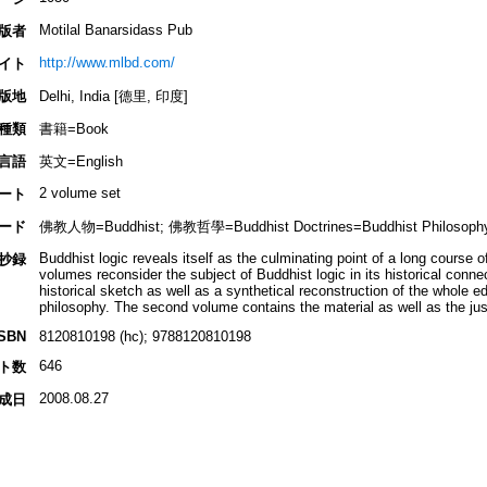
Motilal Banarsidass Pub
版者
http://www.mlbd.com/
イト
版地
Delhi, India [德里, 印度]
種類
書籍=Book
言語
英文=English
2 volume set
ート
ード
佛教人物=Buddhist; 佛教哲學=Buddhist Doctrines=Buddhist Philosoph
Buddhist logic reveals itself as the culminating point of a long course o
抄録
volumes reconsider the subject of Buddhist logic in its historical conne
historical sketch as well as a synthetical reconstruction of the whole ed
philosophy. The second volume contains the material as well as the justi
ISBN
8120810198 (hc); 9788120810198
646
ト数
2008.08.27
成日