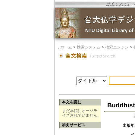
サイトマップ
．
．
ホーム
>
検索システム
>
検索エンジン
>
本文を読む
Buddhist
まだ本館にオーソラ
イズされていません
加えサービス
出版年
ペ