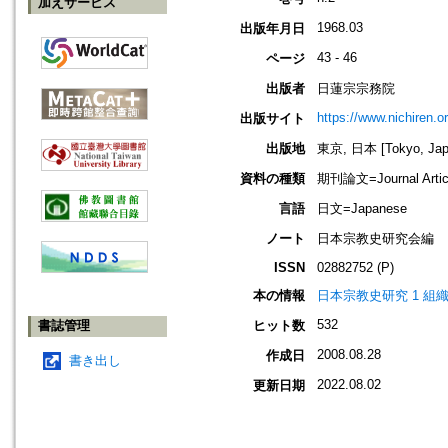
加えサービス
1968.03
出版年月日
43 - 46
ページ
出版者
日蓮宗宗務院
https://www.nichiren.or
出版サイト
出版地
東京, 日本 [Tokyo, Jap
資料の種類
期刊論文=Journal Artic
言語
日文=Japanese
ノート
日本宗教史研究会編
ISSN
02882752 (P)
本の情報
日本宗教史研究 1 組
532
書誌管理
ヒット数
2008.08.28
作成日
書き出し
2022.08.02
更新日期