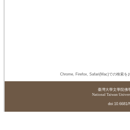
Chrome, Firefox, Safari(
臺灣大學
文學院佛
National Taiwan Universi
doi:10.6681