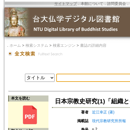
サイトマップ
．
本館について
．
諮問委員会
．
．
ホーム
>
検索システム
>
検索エンジン
>
書誌の詳細内容
本文を読む
日本宗教史研究(1)「組織
著者
近江幸正 (著)
掲載誌
現代宗教研究所所報
n.2
巻号