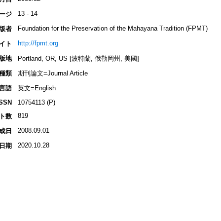
13 - 14
ージ
Foundation for the Preservation of the Mahayana Tradition (FPMT)
版者
http://fpmt.org
イト
版地
Portland, OR, US [波特蘭, 俄勒岡州, 美國]
種類
期刊論文=Journal Article
言語
英文=English
ISSN
10754113 (P)
819
ト数
2008.09.01
成日
2020.10.28
日期