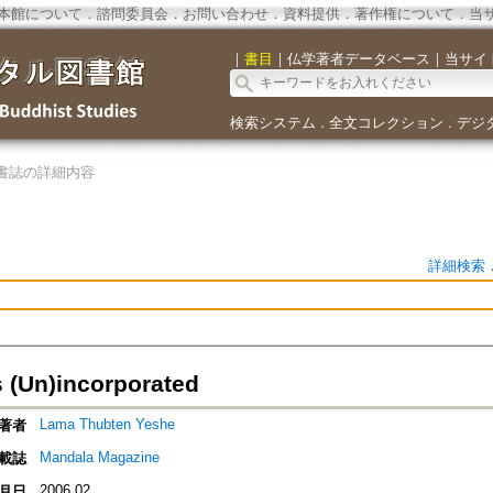
本館について
．
諮問委員会
．
お問い合わせ
．
資料提供
．
著作権について
．
当
｜
書目
｜
仏学著者データベース
｜
当サイ
検索システム
全文コレクション
デジ
．
．
書誌の詳細内容
詳細検索
 (Un)incorporated
Lama Thubten Yeshe
著者
Mandala Magazine
載誌
2006.02
月日