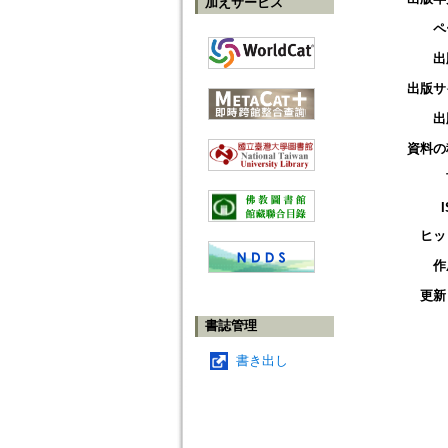
加えサービス
ペ
出
出版サ
出
資料の
ヒッ
作
更新
書誌管理
書き出し