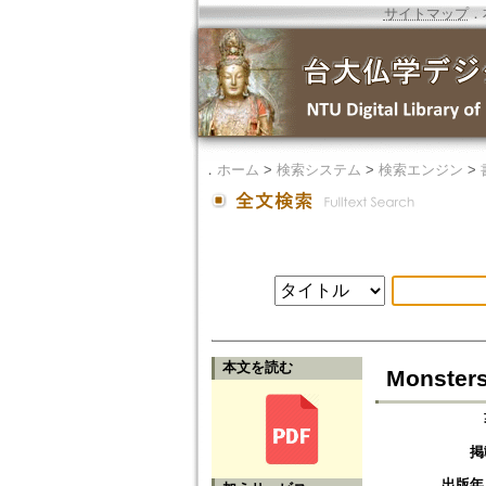
サイトマップ
．
．
ホーム
>
検索システム
>
検索エンジン
>
本文を読む
Monsters
掲
出版年