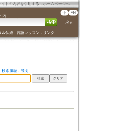
サイトの内容を引用する
．
ホームページへ
中
EN
ト内
｜
戻る
タル仏経
言語レッスン
リンク
．
．
．
検索履歴
．
説明