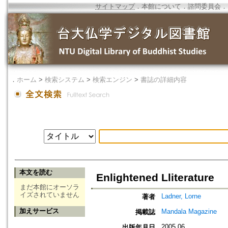
サイトマップ
．
本館について
．
諮問委員会
．
．
ホーム
>
検索システム
>
検索エンジン
>
書誌の詳細内容
本文を読む
Enlightened Lliterature
まだ本館にオーソラ
イズされていません
Ladner, Lorne
著者
加えサービス
Mandala Magazine
掲載誌
2005.06
出版年月日