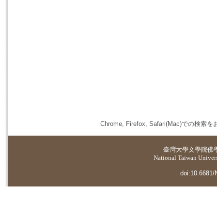
Chrome, Firefox, Safari(
臺灣大學
文學院佛
National Taiwan Universi
doi:10.6681