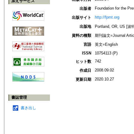
加えサービス
Foundation for the Pr
出版者
http://fpmt.org
出版サイト
出版地
Portland, OR, US 
資料の種類
期刊論文=Journal Artic
言語
英文=English
ISSN
10754113 (P)
742
ヒット数
2008.09.02
作成日
2020.10.27
更新日期
書誌管理
書き出し