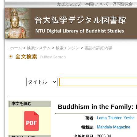
サイトマップ
．
本館について
．
諮問委員会
．
．
ホーム
>
検索システム
>
検索エンジン
>
書誌の詳細内容
本文を読む
Buddhism in the Family: D
Lama Thubten Yeshe
著者
Mandala Magazine
掲載誌
2005.04
出版年月日