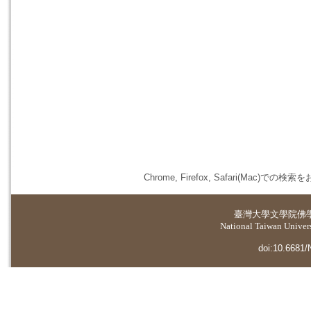
Chrome, Firefox, Safari(
臺灣大學
文學院佛
National Taiwan Universi
doi:10.6681