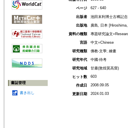
627 - 640
ページ
出版者
池田末利博士古稀記念
出版地
廣島, 日本 [Hiroshima,
資料の種類
專題研究論文=Research
言語
中文=Chinese
研究種類
佛教-文學; 繪畫
研究年代
中國-待考
研究地域
甘肅(敦煌莫高窟)
603
ヒット数
書誌管理
2008.09.05
作成日
書き出し
2024.01.03
更新日期