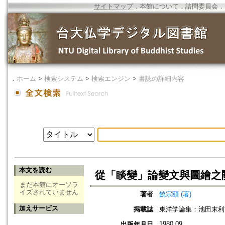
サイトマップ
．
本館について
．
諮問委員会
．
．
ホーム
>
検索システム
>
検索エンジン
>
書誌の詳細内容
本文を読む
從「睒變」論變文與圖繪之
まだ本館にオーソラ
イズされていません
著者
饒宗頤 (著)
加えサービス
掲載誌
東洋学論集：池田末利
1980.09
出版年月日