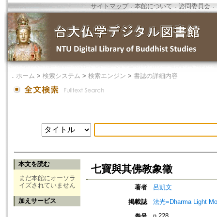
サイトマップ
．
本館について
．
諮問委員会
．
．
ホーム
>
検索システム
>
検索エンジン
>
書誌の詳細内容
本文を読む
七寶與其佛教象徵
まだ本館にオーソラ
イズされていません
著者
呂凱文
加えサービス
掲載誌
法光=Dharma Light Mo
n.228
巻号