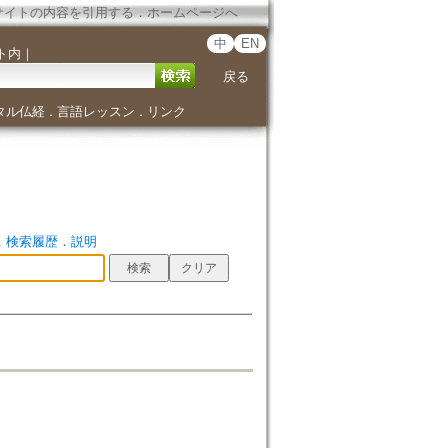
サイトの内容を引用する
．
ホームページへ
中
EN
ト内
｜
戻る
タル仏経
言語レッスン
リンク
．
．
．
検索履歴
．
説明