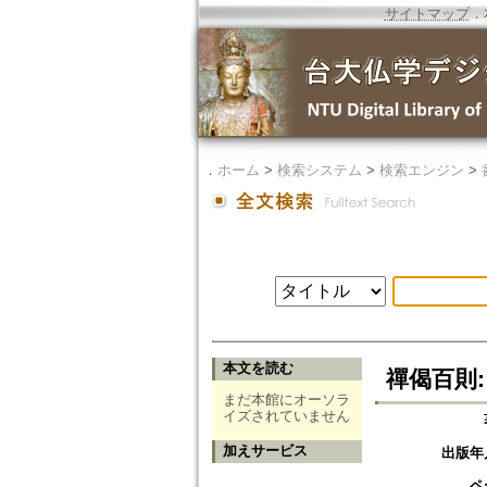
サイトマップ
．
．
ホーム
>
検索システム
>
検索エンジン
>
本文を読む
禪偈百則:
まだ本館にオーソラ
イズされていません
加えサービス
出版年
ペ