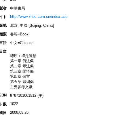
版者
中華書局
http://www.zhbc.com.cn/index.asp
イト
版地
北京, 中國 [Beijing, China]
種類
書籍=Book
言語
中文=Chinese
目次
總序︰禪是智慧
第一章 傳法偈
第二章 示法偈
第三章 開悟偈
第四章 頌古
第五章 宗綱偈
主要參考文獻
SBN
9787101061512 (平)
1022
ト数
2008.09.26
成日