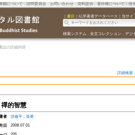
本館について
．
諮問委員会
．
お問い合わせ
．
資料提供
．
著作権について
．
当
｜
書目
｜
仏学著者データベース
｜
当サイ
検索システム
全文コレクション
デジ
．
．
書誌の詳細内容
詳細検索
 禪的智慧
著者
洪修平
;
張勇
2008.07.01
月日
205
ージ