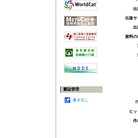
出
出版サ
出
資料の
書誌管理
書き出し
I
ヒッ
作