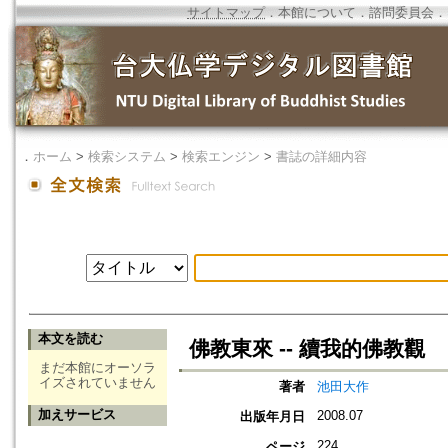
サイトマップ
．
本館について
．
諮問委員会
．
．
ホーム
>
検索システム
>
検索エンジン
>
書誌の詳細内容
本文を読む
佛教東來 -- 續我的佛教觀
まだ本館にオーソラ
イズされていません
著者
池田大作
加えサービス
2008.07
出版年月日
224
ページ