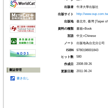
出版者
牛津大學出版社
http://www.oup.com.tw
出版サイト
出版地
臺北市, 臺灣 [Taipei shi
資料の種類
書籍=Book
言語
中文=Chinese
ノート
出版地為台北分公司
ISBN
9780198001843
580
ヒット数
2008.09.26
作成日
書誌管理
2011.06.24
更新日期
書き出し