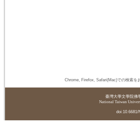
Chrome, Firefox, Safari(
臺灣大學
文學院佛
National Taiwan Universi
doi:10.6681