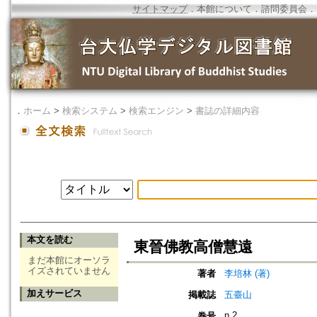
サイトマップ
．
本館について
．
諮問委員会
．
．
ホーム
>
検索システム
>
検索エンジン
>
書誌の詳細内容
本文を読む
東晉佛教高僧慧遠
まだ本館にオーソラ
イズされていません
著者
李培林 (著)
加えサービス
掲載誌
五臺山
n.2
巻号