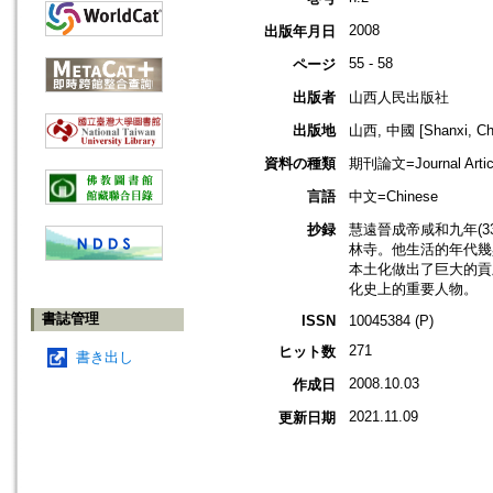
2008
出版年月日
55 - 58
ページ
出版者
山西人民出版社
出版地
山西, 中國 [Shanxi, Ch
資料の種類
期刊論文=Journal Artic
言語
中文=Chinese
抄録
慧遠晉成帝咸和九年(33
林寺。他生活的年代幾與
本土化做出了巨大的貢
化史上的重要人物。
書誌管理
ISSN
10045384 (P)
271
ヒット数
書き出し
2008.10.03
作成日
2021.11.09
更新日期