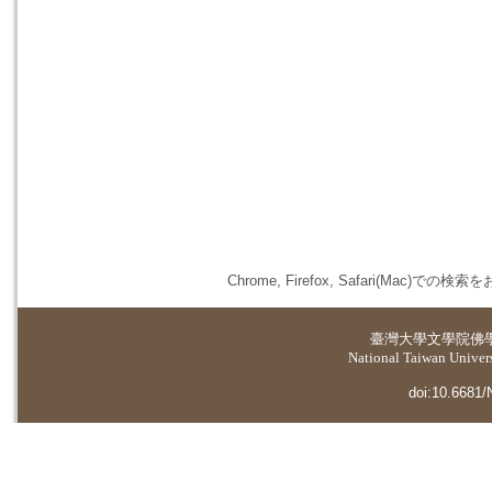
Chrome, Firefox, Safari(
臺灣大學
文學院佛
National Taiwan Universi
doi:10.6681