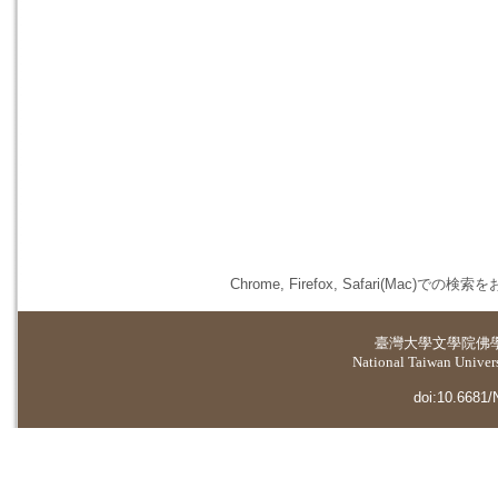
Chrome, Firefox, Safari(
臺灣大學
文學院佛
National Taiwan Universi
doi:10.6681