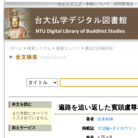
サイトマップ
．
本館について
．
諮問委員会
．
．
ホーム
>
検索システム
>
検索エンジン
>
書誌の詳細内容
本文を読む
遍路を追い返した賓頭盧尊者
まだ本館にオーソラ
イズされていません
著者
白木利幸
加えサービス
掲載誌
大法輪=ダイホウリン
v.75 n.8
巻号