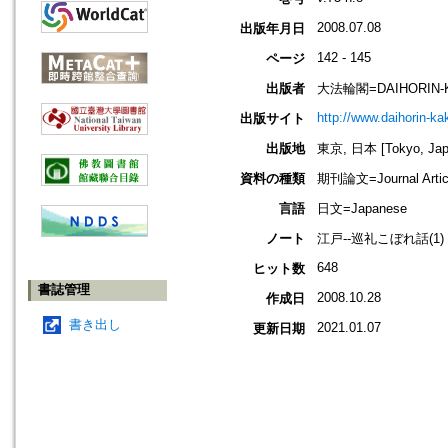
2008.07.08
出版年月日
142 - 145
ページ
出版者
大法輪閣=DAIHORIN-
http://www.daihorin-k
出版サイト
出版地
東京, 日本 [Tokyo, Jap
資料の種類
期刊論文=Journal Artic
言語
日文=Japanese
ノート
江戸--巡礼こぼれ話(1)
648
ヒット数
書誌管理
2008.10.28
作成日
書き出し
2021.01.07
更新日期