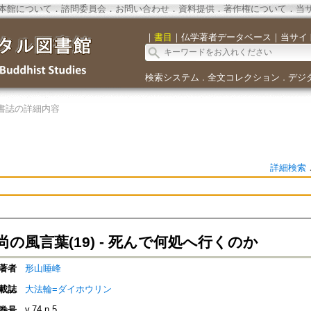
本館について
．
諮問委員会
．
お問い合わせ
．
資料提供
．
著作権について
．
当
｜
書目
｜
仏学著者データベース
｜
当サイ
検索システム
全文コレクション
デジ
．
．
書誌の詳細内容
詳細検索
の風言葉(19) - 死んで何処へ行くのか
著者
形山睡峰
載誌
大法輪=ダイホウリン
v.74 n.5
巻号