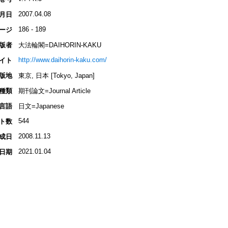
2007.04.08
月日
186 - 189
ージ
版者
大法輪閣=DAIHORIN-KAKU
http://www.daihorin-kaku.com/
イト
版地
東京, 日本 [Tokyo, Japan]
種類
期刊論文=Journal Article
言語
日文=Japanese
544
ト数
2008.11.13
成日
2021.01.04
日期