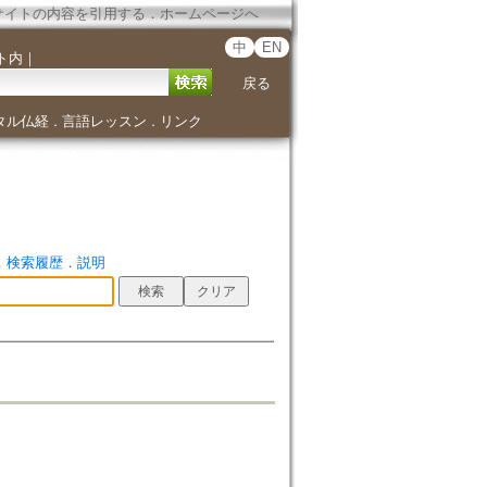
サイトの内容を引用する
．
ホームページへ
中
EN
ト内
｜
戻る
タル仏経
言語レッスン
リンク
．
．
．
検索履歴
．
説明