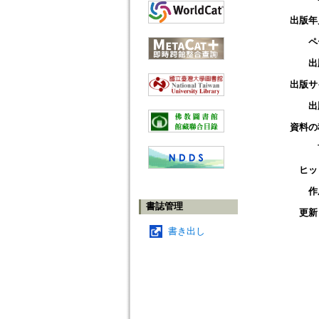
出版年
ペ
出
出版サ
出
資料の
ヒッ
作
書誌管理
更新
書き出し