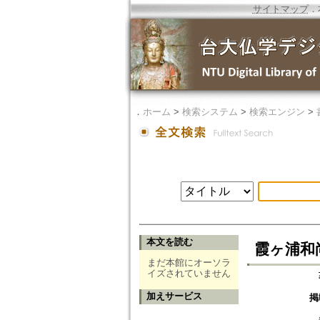
サイトマップ
．
．
ホーム
>
検索システム
>
検索エンジン
>
本文を読む
霞ヶ浦和尚
まだ本館にオーソラ
イズされていません
加えサービス
掲