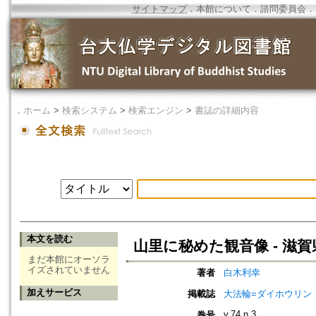
サイトマップ
．
本館について
．
諮問委員会
．
．
ホーム
>
検索システム
>
検索エンジン
>
書誌の詳細内容
本文を読む
山里に秘めた観音像 - 滋
まだ本館にオーソラ
イズされていません
著者
白木利幸
加えサービス
掲載誌
大法輪=ダイホウリン
v.74 n.3
巻号