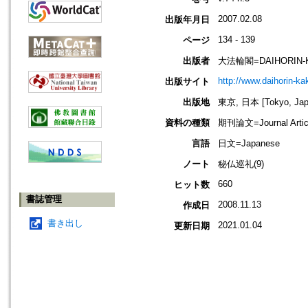
2007.02.08
出版年月日
134 - 139
ページ
出版者
大法輪閣=DAIHORIN-
http://www.daihorin-k
出版サイト
出版地
東京, 日本 [Tokyo, Jap
資料の種類
期刊論文=Journal Artic
言語
日文=Japanese
ノート
秘仏巡礼(9)
660
ヒット数
書誌管理
2008.11.13
作成日
書き出し
2021.01.04
更新日期