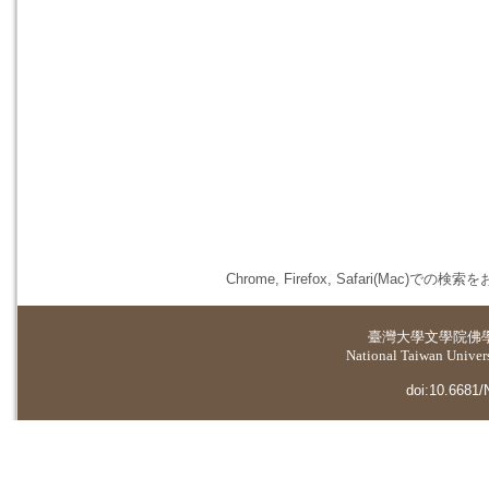
Chrome, Firefox, Safari(
臺灣大學
文學院佛
National Taiwan Universi
doi:10.6681