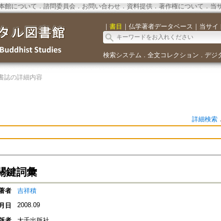
本館について
．
諮問委員会
．
お問い合わせ
．
資料提供
．
著作権について
．
当
｜
書目
｜
仏学著者データベース
｜
当サイ
検索システム
全文コレクション
デジ
．
．
書誌の詳細内容
詳細検索
關鍵詞彙
著者
吉祥積
2008.09
月日
版者
大千出版社