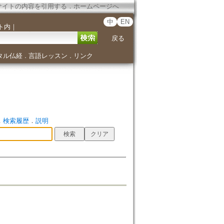
サイトの内容を引用する
．
ホームページへ
中
EN
ト内
｜
戻る
タル仏経
言語レッスン
リンク
．
．
．
検索履歴
．
説明