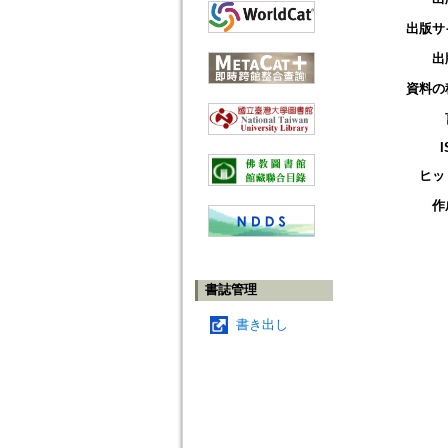
出版サ
出
資料の
I
ヒッ
作
書誌管理
書き出し