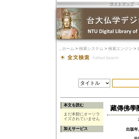
サイトマップ
．
．
ホーム
>
検索システム
>
検索エンジン
>
本文を読む
藏傳佛學
まだ本館にオーソラ
イズされていません
加えサービス
出版年
出