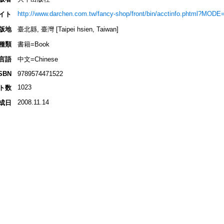
http://www.darchen.com.tw/fancy-shop/front/bin/acctinfo.phtml?MODE
イト
版地
臺北縣, 臺灣 [Taipei hsien, Taiwan]
種類
書籍=Book
言語
中文=Chinese
SBN
9789574471522
1023
ト数
2008.11.14
成日