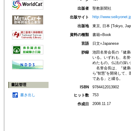
出版者
聖教新聞社
http://www.seikyonet.j
出版サイト
出版地
東京, 日本 [Tokyo, Jap
資料の種類
書籍=Book
言語
日文=Japanese
抄録
池田名誉会長の『健康
いる。いずれも、名誉
めたもの。仏法の深い
名誉会長は、『健康
ら“智慧”を開発して
である」と綴る。
書誌管理
ISBN
9784412013902
書き出し
753
ヒット数
2008.11.17
作成日