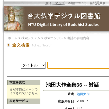
サイトマップ
．
本館について
．
諮問委員会
．
．
ホーム
>
検索システム
>
検索エンジン
>
書誌の詳細内容
本文を読む
池田大作全集66 -- 対話
まだ本館にオーソラ
イズされていません
著者
池田大作
加えサービス
2008.07
出版年月日
437
ページ