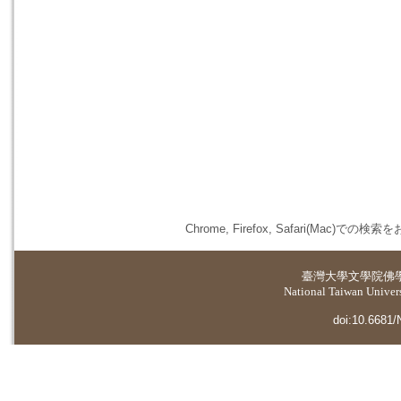
Chrome, Firefox, Safari(
臺灣大學
文學院佛
National Taiwan Universi
doi:10.6681