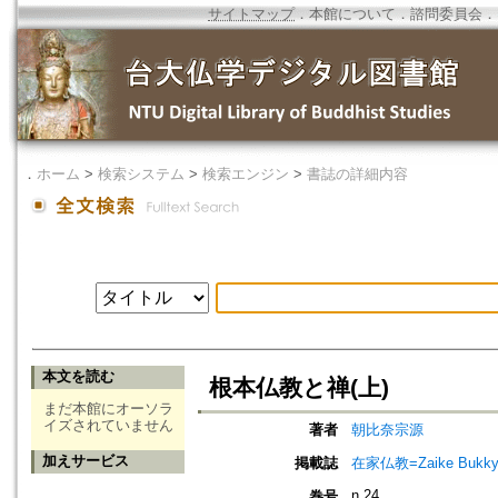
サイトマップ
．
本館について
．
諮問委員会
．
．
ホーム
>
検索システム
>
検索エンジン
>
書誌の詳細内容
本文を読む
根本仏教と禅(上)
まだ本館にオーソラ
イズされていません
著者
朝比奈宗源
加えサービス
掲載誌
在家仏教=Zaike Bu
n.24
巻号