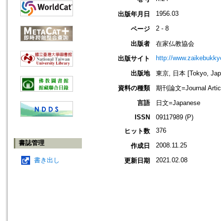
1956.03
出版年月日
2 - 8
ページ
出版者
在家仏教協会
http://www.zaikebukk
出版サイト
出版地
東京, 日本 [Tokyo, Jap
資料の種類
期刊論文=Journal Artic
言語
日文=Japanese
ISSN
09117989 (P)
376
ヒット数
書誌管理
2008.11.25
作成日
書き出し
2021.02.08
更新日期