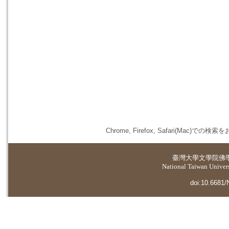
Chrome, Firefox, Safari(
臺灣大學
文學院佛
National Taiwan Universi
doi:10.6681