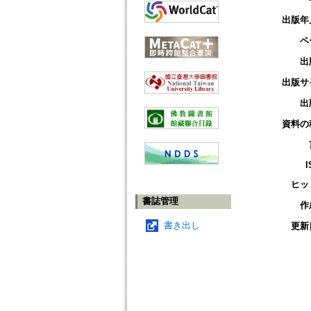
出版年
ペ
出
出版サ
出
資料の
I
ヒッ
書誌管理
作
書き出し
更新