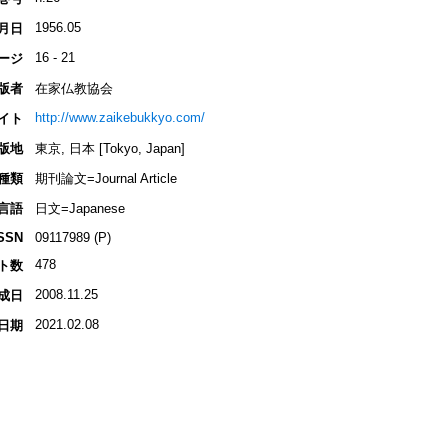
1956.05
月日
16 - 21
ージ
版者
在家仏教協会
http://www.zaikebukkyo.com/
イト
版地
東京, 日本 [Tokyo, Japan]
種類
期刊論文=Journal Article
言語
日文=Japanese
SSN
09117989 (P)
478
ト数
2008.11.25
成日
2021.02.08
日期