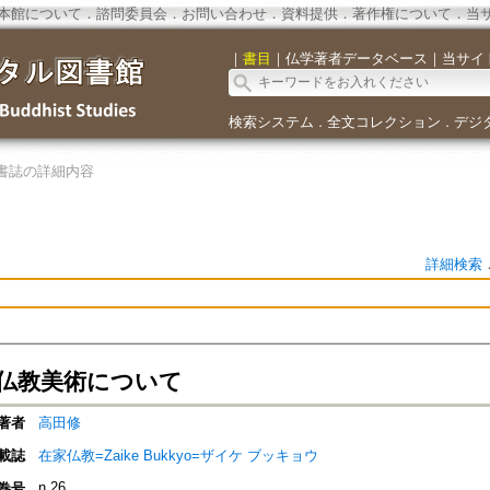
本館について
．
諮問委員会
．
お問い合わせ
．
資料提供
．
著作権について
．
当
｜
書目
｜
仏学著者データベース
｜
当サイ
検索システム
全文コレクション
デジ
．
．
書誌の詳細内容
詳細検索
仏教美術について
著者
高田修
載誌
在家仏教=Zaike Bukkyo=ザイケ ブッキョウ
n.26
巻号