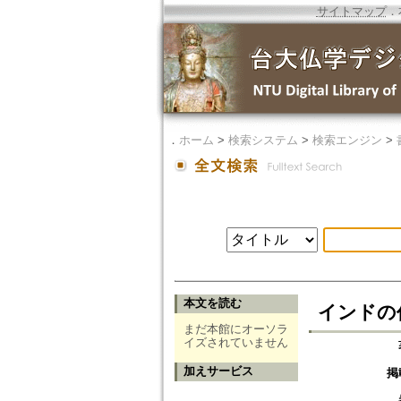
サイトマップ
．
．
ホーム
>
検索システム
>
検索エンジン
>
本文を読む
インドの
まだ本館にオーソラ
イズされていません
加えサービス
掲