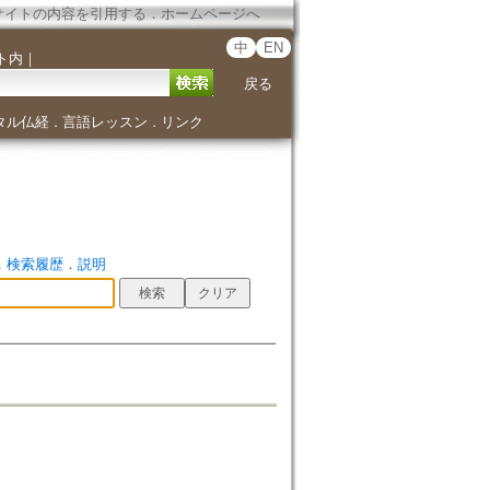
サイトの内容を引用する
．
ホームページへ
中
EN
ト内
｜
戻る
タル仏経
言語レッスン
リンク
．
．
．
検索履歴
．
説明