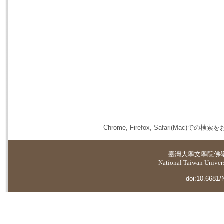
Chrome, Firefox, Safari(
臺灣大學
文學院佛
National Taiwan Universi
doi:10.6681