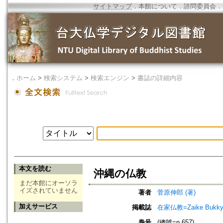
サイトマップ
．
本館について
．
諮問委員会
．
．
ホーム
>
検索システム
>
検索エンジン
>
書誌の詳細内容
本文を読む
沖縄の仏教
まだ本館にオーソラ
イズされていません
著者
菅原伸郎 (著)
加えサービス
掲載誌
在家仏教=Zaike Bu
巻号
(總號=n.657)