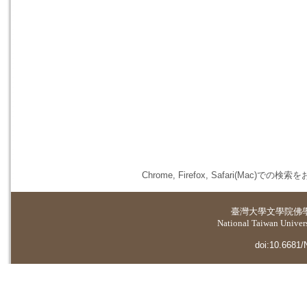
Chrome, Firefox, Safari(
臺灣大學
文學院佛
National Taiwan Universi
doi:10.6681