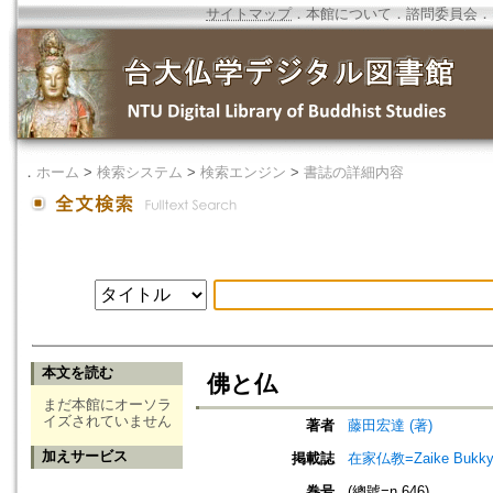
サイトマップ
．
本館について
．
諮問委員会
．
．
ホーム
>
検索システム
>
検索エンジン
>
書誌の詳細内容
本文を読む
佛と仏
まだ本館にオーソラ
イズされていません
著者
藤田宏達 (著)
加えサービス
掲載誌
在家仏教=Zaike Bu
巻号
(總號=n.646)