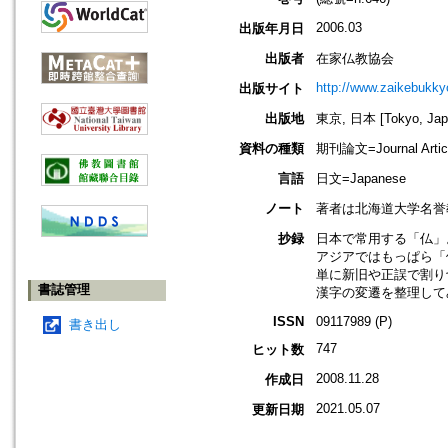
2006.03
出版年月日
出版者
在家仏教協会
http://www.zaikebukk
出版サイト
出版地
東京, 日本 [Tokyo, Jap
資料の種類
期刊論文=Journal Artic
言語
日文=Japanese
ノート
著者は北海道大学名誉
抄録
日本で常用する「仏」
アジアではもっぱら「
単に新旧や正誤で割り
書誌管理
漢字の変遷を整理して
ISSN
09117989 (P)
書き出し
747
ヒット数
2008.11.28
作成日
2021.05.07
更新日期