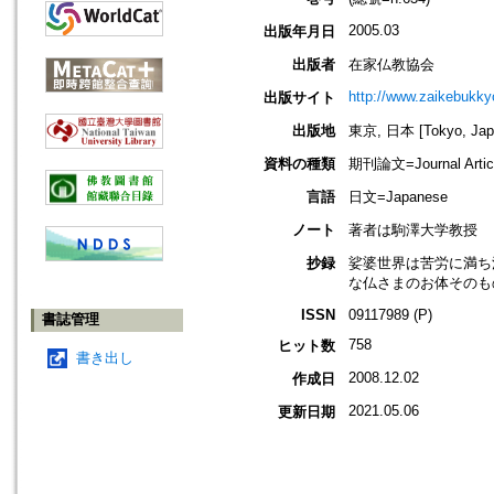
2005.03
出版年月日
出版者
在家仏教協会
http://www.zaikebukk
出版サイト
出版地
東京, 日本 [Tokyo, Jap
資料の種類
期刊論文=Journal Artic
言語
日文=Japanese
ノート
著者は駒澤大学教授
抄録
娑婆世界は苦労に満ち
な仏さまのお体そのも
ISSN
09117989 (P)
書誌管理
758
ヒット数
書き出し
2008.12.02
作成日
2021.05.06
更新日期