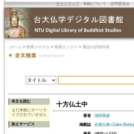
サイトマップ
．
本館について
．
諮問委員会
．
．
ホーム
>
検索システム
>
検索エンジン
>
書誌の詳細内容
本文を読む
十方仏土中
まだ本館にオーソラ
イズされていません
著者
池田魯参
加えサービス
掲載誌
在家仏教=Zaike Bu
巻号
(總號=n.634)