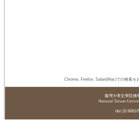
Chrome, Firefox, Safari(
臺灣大學
文學院佛
National Taiwan Universi
doi:10.6681