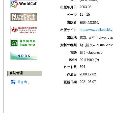
2003.08
出版年月日
13 - 15
ページ
出版者
在家仏教協会
http://www.zaikebukk
出版サイト
出版地
東京, 日本 [Tokyo, Jap
資料の種類
期刊論文=Journal Artic
言語
日文=Japanese
ISSN
09117989 (P)
504
ヒット数
書誌管理
2008.12.02
作成日
書き出し
2021.05.07
更新日期