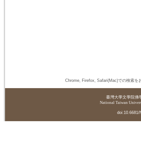
Chrome, Firefox, Safari(
臺灣大學
文學院佛
National Taiwan Universi
doi:10.6681