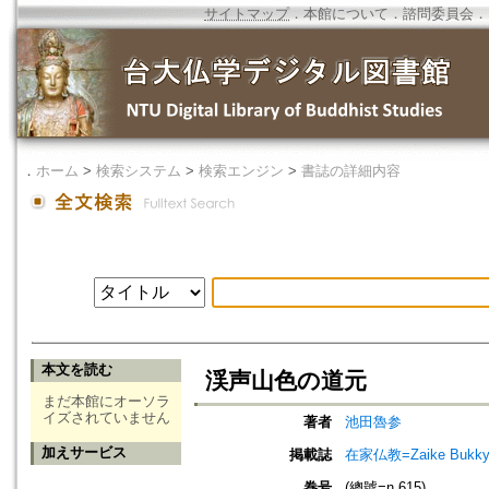
サイトマップ
．
本館について
．
諮問委員会
．
．
ホーム
>
検索システム
>
検索エンジン
>
書誌の詳細内容
本文を読む
渓声山色の道元
まだ本館にオーソラ
イズされていません
著者
池田魯参
加えサービス
掲載誌
在家仏教=Zaike Bu
巻号
(總號=n.615)