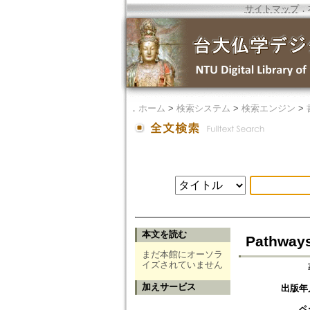
サイトマップ
．
．
ホーム
>
検索システム
>
検索エンジン
>
本文を読む
Pathways
まだ本館にオーソラ
イズされていません
加えサービス
出版年
ペ