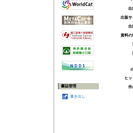
出
出版サ
出
資料の
I
ヒッ
書誌管理
作
書き出し