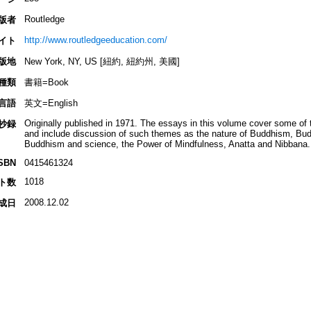
Routledge
版者
http://www.routledgeeducation.com/
イト
版地
New York, NY, US [紐約, 紐約州, 美國]
種類
書籍=Book
言語
英文=English
Originally published in 1971. The essays in this volume cover some of
抄録
and include discussion of such themes as the nature of Buddhism, Budd
Buddhism and science, the Power of Mindfulness, Anatta and Nibbana.
SBN
0415461324
1018
ト数
2008.12.02
成日