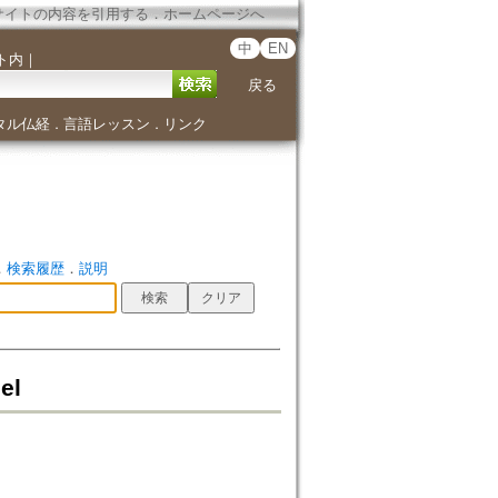
サイトの内容を引用する
．
ホームページへ
中
EN
ト内
｜
戻る
タル仏経
言語レッスン
リンク
．
．
．
検索履歴
．
説明
el