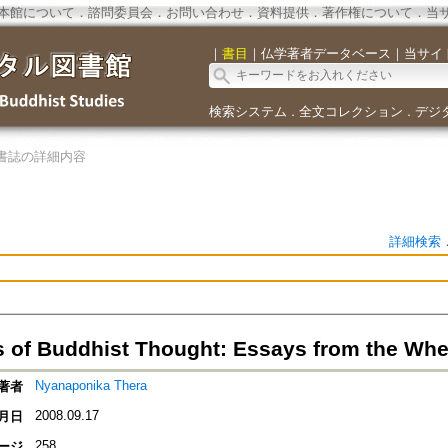
本館について
．
諮問委員会
．
お問い合わせ
．
資料提供
．
著作権について
．
当
｜
書目
｜
仏学著者データベース
｜
当サイ
検索システム
全文コレクション
デジ
．
．
書誌の詳細内容
詳細検索
 of Buddhist Thought: Essays from the Whe
Nyanaponika Thera
著者
2008.09.17
月日
258
ージ