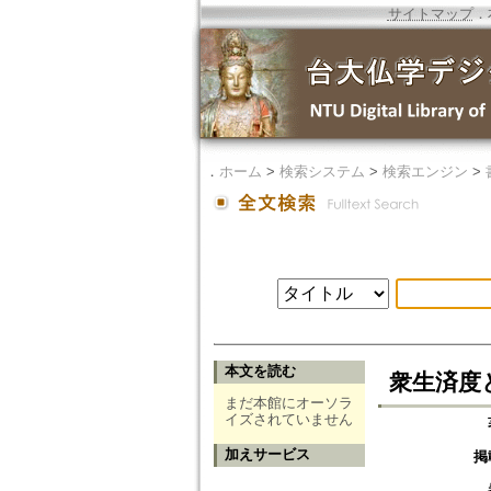
サイトマップ
．
．
ホーム
>
検索システム
>
検索エンジン
>
本文を読む
衆生済度
まだ本館にオーソラ
イズされていません
加えサービス
掲