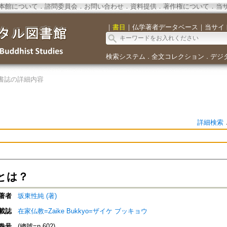
本館について
．
諮問委員会
．
お問い合わせ
．
資料提供
．
著作権について
．
当
｜
書目
｜
仏学著者データベース
｜
当サイ
検索システム
全文コレクション
デジ
．
．
書誌の詳細内容
詳細検索
とは？
著者
坂東性純 (著)
載誌
在家仏教=Zaike Bukkyo=ザイケ ブッキョウ
巻号
(總號=n.602)