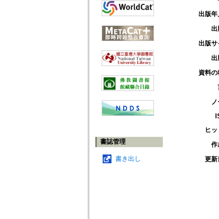
出版年
出
出版サ
出
資料の
ノ
I
ヒッ
書誌管理
作
書き出し
更新