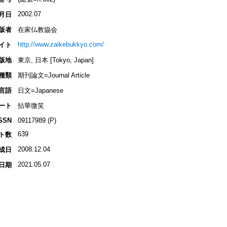
2002.07
月日
版者
在家仏教協会
http://www.zaikebukkyo.com/
イト
版地
東京, 日本 [Tokyo, Japan]
種類
期刊論文=Journal Article
言語
日文=Japanese
ート
拈華微笑
SSN
09117989 (P)
639
ト数
2008.12.04
成日
2021.05.07
日期