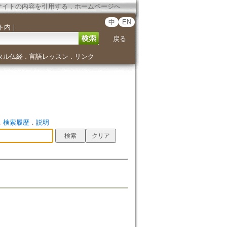
サイトの内容を引用する
．
ホームページへ
中
EN
ト内
｜
戻る
タル仏経
言語レッスン
リンク
．
．
．
検索履歴
．
説明