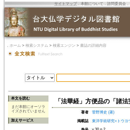
サイトマップ
．
本館について
．
諮問委員会
．
．
ホーム
>
検索システム
>
検索エンジン
>
書誌の詳細内容
本文を読む
「法華経」方便品の「諸法
まだ本館にオーソラ
イズされていません
著者
菅野博史 (著)
加えサービス
掲載誌
東洋学術研究=トウヨウ ガク
v.30 n.2
巻号