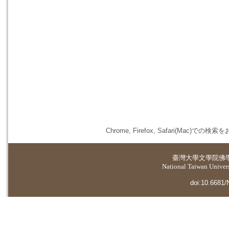
Chrome, Firefox, Safari(
臺灣大學
文學院佛
National Taiwan Universi
doi:10.6681