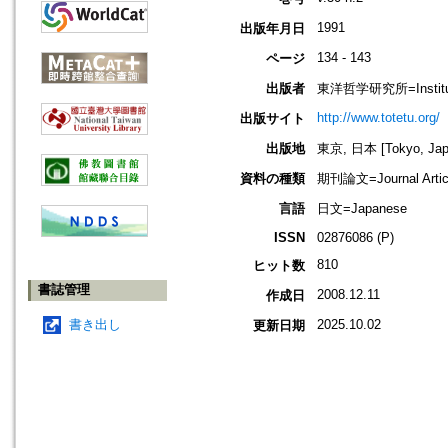
1991
出版年月日
134 - 143
ページ
出版者
東洋哲学研究所=Institute 
http://www.totetu.org/
出版サイト
出版地
東京, 日本 [Tokyo, Jap
資料の種類
期刊論文=Journal Artic
言語
日文=Japanese
ISSN
02876086 (P)
810
ヒット数
書誌管理
2008.12.11
作成日
書き出し
2025.10.02
更新日期