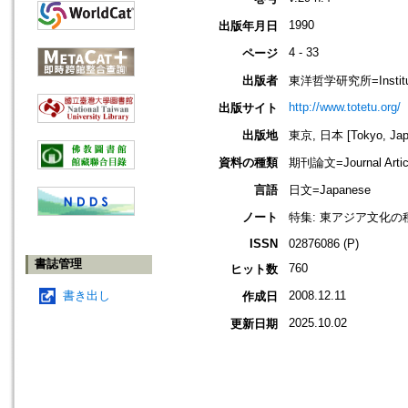
1990
出版年月日
4 - 33
ページ
出版者
東洋哲学研究所=Institute 
http://www.totetu.org/
出版サイト
出版地
東京, 日本 [Tokyo, Jap
資料の種類
期刊論文=Journal Artic
言語
日文=Japanese
ノート
特集: 東アジア文化
ISSN
02876086 (P)
書誌管理
760
ヒット数
書き出し
2008.12.11
作成日
2025.10.02
更新日期