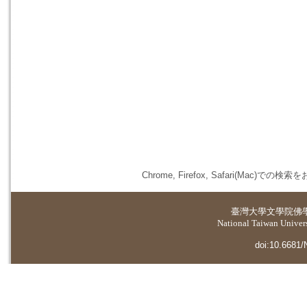
Chrome, Firefox, Safari(
臺灣大學
文學院佛
National Taiwan Universi
doi:10.6681