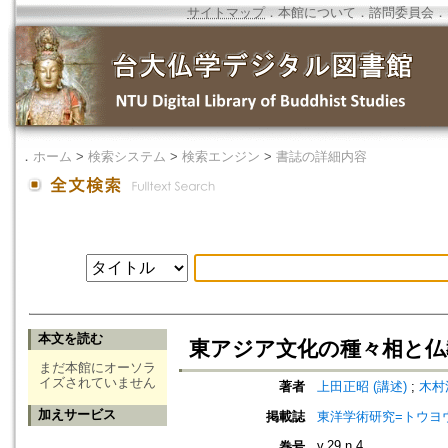
サイトマップ
．
本館について
．
諮問委員会
．
．
ホーム
>
検索システム
>
検索エンジン
>
書誌の詳細内容
本文を読む
東アジア文化の種々相と仏
まだ本館にオーソラ
イズされていません
著者
上田正昭 (講述)
;
木村
加えサービス
掲載誌
東洋学術研究=トウヨウ ガク
v.29 n.4
巻号