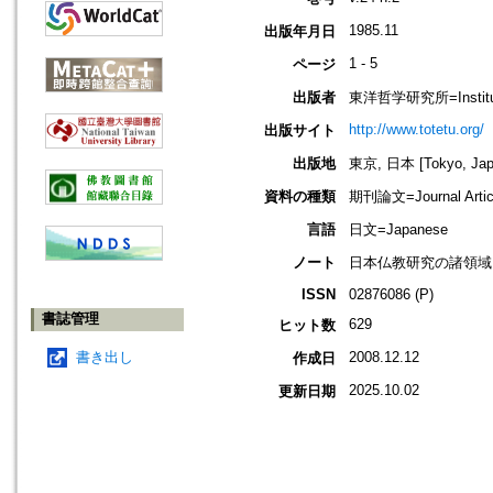
1985.11
出版年月日
1 - 5
ページ
出版者
東洋哲学研究所=Institute 
http://www.totetu.org/
出版サイト
出版地
東京, 日本 [Tokyo, Jap
資料の種類
期刊論文=Journal Artic
言語
日文=Japanese
ノート
日本仏教研究の諸領域
ISSN
02876086 (P)
書誌管理
629
ヒット数
書き出し
2008.12.12
作成日
2025.10.02
更新日期