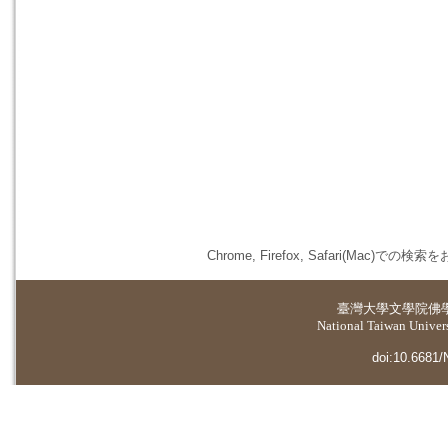
Chrome, Firefox, Safari(
臺灣大學
文學院佛
National Taiwan Universi
doi:10.6681