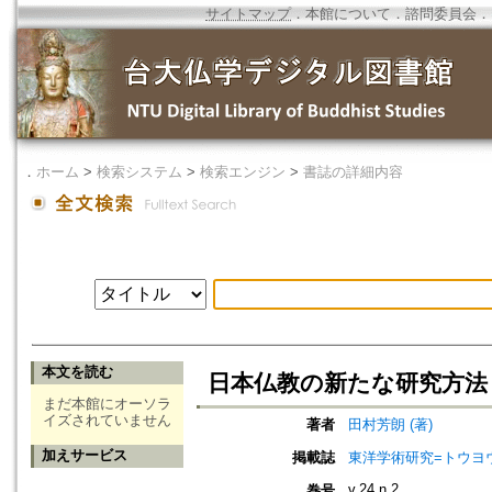
サイトマップ
．
本館について
．
諮問委員会
．
．
ホーム
>
検索システム
>
検索エンジン
>
書誌の詳細内容
本文を読む
日本仏教の新たな研究方法 
まだ本館にオーソラ
イズされていません
著者
田村芳朗 (著)
加えサービス
掲載誌
東洋学術研究=トウヨウ ガク
v.24 n.2
巻号