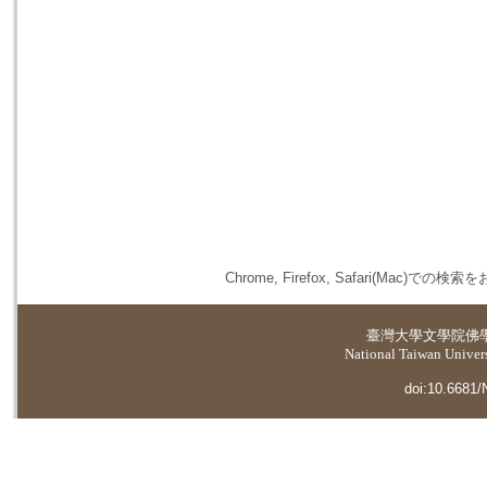
Chrome, Firefox, Safari(
臺灣大學
文學院佛
National Taiwan Universi
doi:10.6681