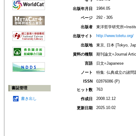
1984.05
出版年月日
292 - 305
ページ
出版者
東洋哲学研究所=Institute 
http://www.totetu.org/
出版サイト
出版地
東京, 日本 [Tokyo, Jap
資料の種類
期刊論文=Journal Artic
言語
日文=Japanese
ノート
特集: 仏典成立の諸問
ISSN
02876086 (P)
書誌管理
763
ヒット数
書き出し
2008.12.12
作成日
2025.10.02
更新日期