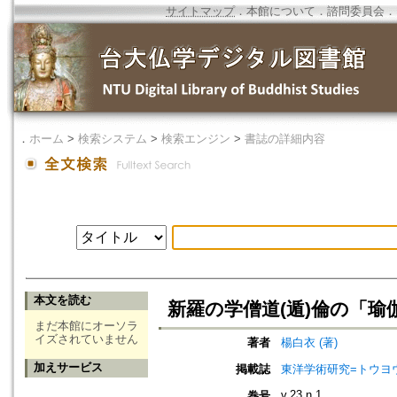
サイトマップ
．
本館について
．
諮問委員会
．
．
ホーム
>
検索システム
>
検索エンジン
>
書誌の詳細内容
本文を読む
新羅の学僧道(遁)倫の「瑜
まだ本館にオーソラ
イズされていません
著者
楊白衣 (著)
加えサービス
掲載誌
東洋学術研究=トウヨウ ガク
v.23 n.1
巻号