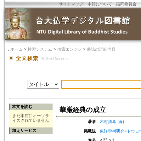
サイトマップ
．
本館について
．
諮問委員会
．
．
ホーム
>
検索システム
>
検索エンジン
>
書誌の詳細内容
本文を読む
華厳経典の成立
まだ本館にオーソラ
イズされていません
著者
木村清孝 (著)
加えサービス
掲載誌
東洋学術研究=トウヨウ ガク
v.23 n.1
巻号