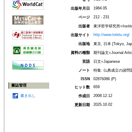
1984.05
出版年月日
212 - 231
ページ
出版者
東洋哲学研究所=Institute 
http://www.totetu.org/
出版サイト
出版地
東京, 日本 [Tokyo, Jap
資料の種類
期刊論文=Journal Artic
言語
日文=Japanese
ノート
特集: 仏典成立の諸問
ISSN
02876086 (P)
書誌管理
659
ヒット数
書き出し
2008.12.12
作成日
2025.10.02
更新日期