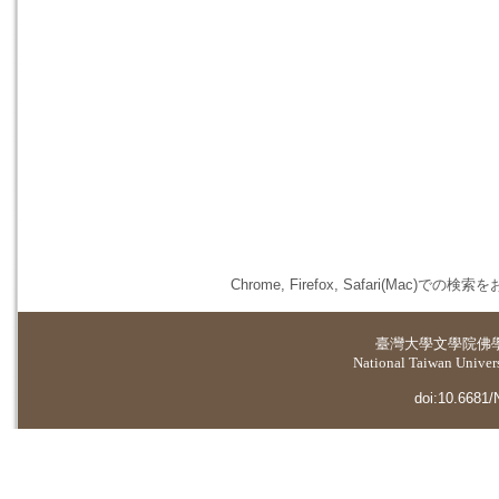
Chrome, Firefox, Safari(
臺灣大學
文學院佛
National Taiwan Universi
doi:10.6681