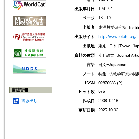
1981.04
出版年月日
18 - 19
ページ
出版者
東洋哲学研究所=Institute 
http://www.totetu.org/
出版サイト
出版地
東京, 日本 [Tokyo, Jap
資料の種類
期刊論文=Journal Artic
言語
日文=Japanese
ノート
特集: 仏教学研究の諸
ISSN
02876086 (P)
書誌管理
575
ヒット数
書き出し
2008.12.16
作成日
2025.10.02
更新日期