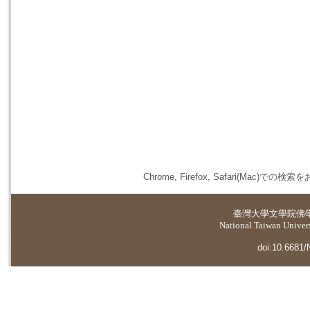
Chrome, Firefox, Safari(
臺灣大學
文學院佛
National Taiwan Universi
doi:10.6681