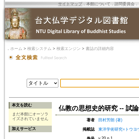
サイトマップ
．
本館について
．
諮問委員会
．
．
ホーム
>
検索システム
>
検索エンジン
>
書誌の詳細内容
本文を読む
仏教の思想史的研究 -- 試論
まだ本館にオーソラ
イズされていません
著者
田村芳朗 (著)
加えサービス
掲載誌
東洋学術研究=トウヨウ ガク
v.20 n.1
巻号