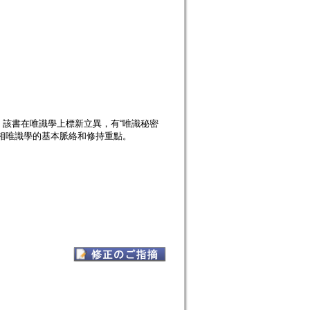
該書在唯識學上標新立異，有“唯識秘密
相唯識學的基本脈絡和修持重點。