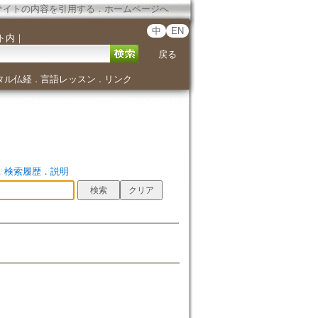
サイトの内容を引用する
．
ホームページへ
中
EN
ト内
｜
戻る
タル仏経
言語レッスン
リンク
．
．
．
検索履歴
．
説明