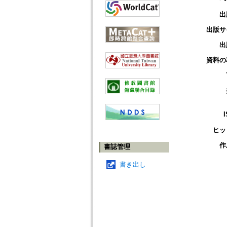
出
出版サ
出
資料の
ヒッ
作
書誌管理
書き出し