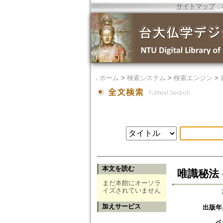
サイトマップ
．
．
ホーム
>
検索システム
>
検索エンジン
>
本文を読む
唯識秘法 
まだ本館にオーソラ
イズされていません
加えサービス
出版年
ペ