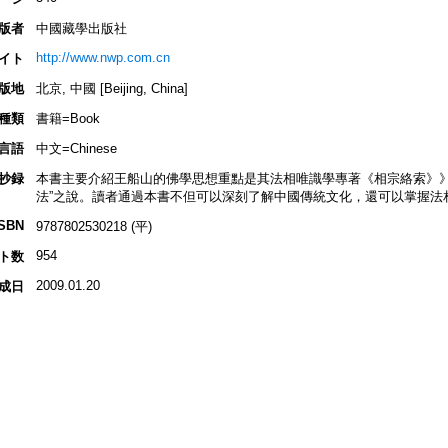
版者
中國藏學出版社
http://www.nwp.com.cn
イト
版地
北京, 中國 [Beijing, China]
種類
書籍=Book
言語
中文=Chinese
抄録
本書主要介紹王船山的佛學思想重點是其法相唯識學專著《相宗絡索》》
法”之說。讀者通過本書不但可以深刻了解中國傳統文化，還可以掌握法
ISBN
9787802530218 (平)
954
ト数
2009.01.20
成日