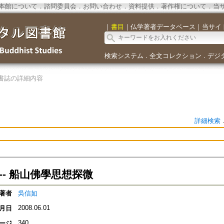
本館について
．
諮問委員会
．
お問い合わせ
．
資料提供
．
著作権について
．
当
｜
書目
｜
仏学著者データベース
｜
当サイ
検索システム
全文コレクション
デジ
．
．
書誌の詳細内容
詳細検索
-- 船山佛學思想探微
著者
吳信如
2008.06.01
月日
340
ージ