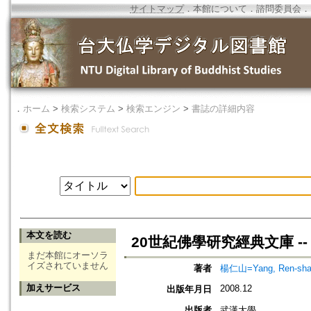
サイトマップ
．
本館について
．
諮問委員会
．
．
ホーム
>
検索システム
>
検索エンジン
>
書誌の詳細内容
本文を読む
20世紀佛學研究經典文庫 --
まだ本館にオーソラ
イズされていません
著者
楊仁山=Yang, Ren-sh
加えサービス
2008.12
出版年月日
出版者
武漢大學