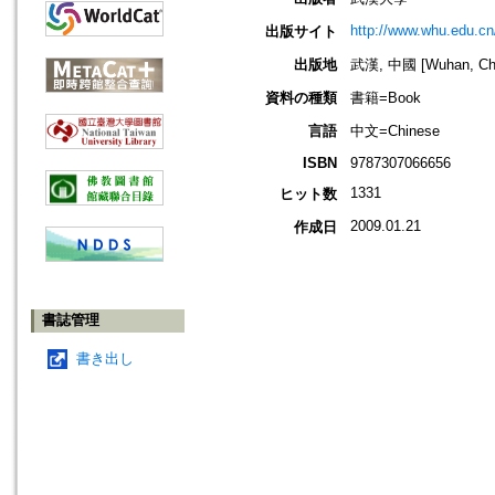
http://www.whu.edu.cn
出版サイト
出版地
武漢, 中國 [Wuhan, Ch
資料の種類
書籍=Book
言語
中文=Chinese
ISBN
9787307066656
1331
ヒット数
2009.01.21
作成日
書誌管理
書き出し