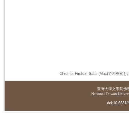
Chrome, Firefox, Safari(
臺灣大學
文學院佛
National Taiwan Universi
doi:10.6681