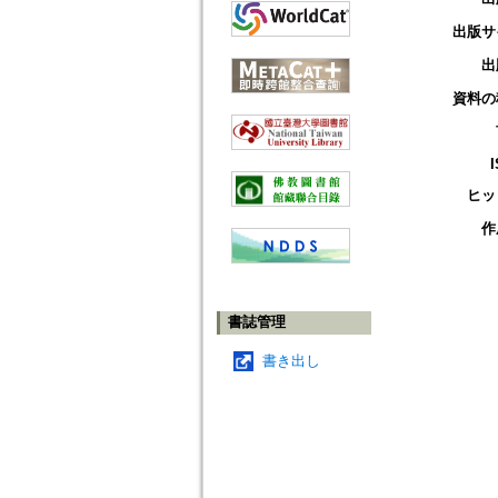
出版サ
出
資料の
ヒッ
作
書誌管理
書き出し