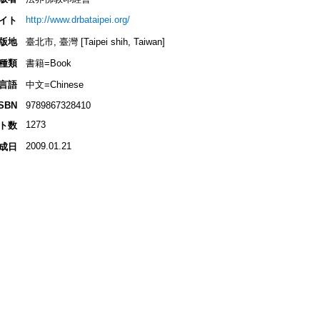
http://www.drbataipei.org/
イト
版地
臺北市, 臺灣 [Taipei shih, Taiwan]
種類
書籍=Book
言語
中文=Chinese
ISBN
9789867328410
1273
ト数
2009.01.21
成日