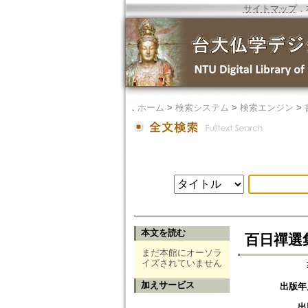
サイトマップ
．
．
ホーム
>
検索システム
>
検索エンジン
>
本文を読む
百日禪選集 
まだ本館にオーソラ
イズされていません
加えサービス
出版年
出