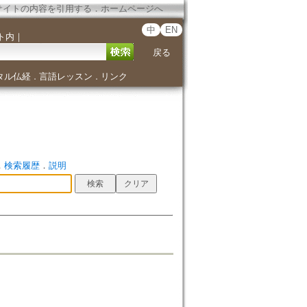
サイトの内容を引用する
．
ホームページへ
中
EN
ト内
｜
戻る
タル仏経
言語レッスン
リンク
．
．
．
検索履歴
．
説明