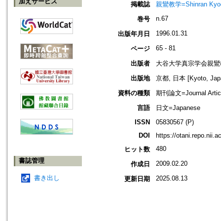
加えサービス
掲載誌
親鸞教学=Shinran Kyog
n.67
巻号
1996.01.31
出版年月日
65 - 81
ページ
出版者
大谷大学真宗学会親鸞
出版地
京都, 日本 [Kyoto, Jap
資料の種類
期刊論文=Journal Artic
言語
日文=Japanese
ISSN
05830567 (P)
DOI
https://otani.repo.nii.
480
ヒット数
書誌管理
2009.02.20
作成日
書き出し
2025.08.13
更新日期