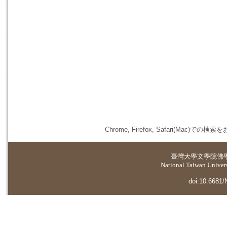
Chrome, Firefox, Safari(
臺灣大學
文學院佛
National Taiwan Universi
doi:10.6681