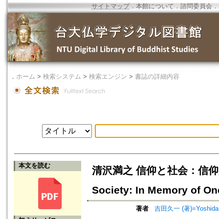
サイトマップ
．
本館について
．
諮問委員会
．
．
ホーム
>
検索システム
>
検索エンジン
>
書誌の詳細内容
本文を読む
清沢満之 信仰と社会：信仰形成1
Society: In Memory of On
著者
吉田久一 (著)=Yoshida, K