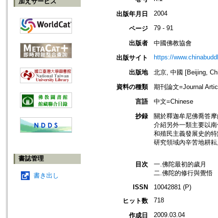
加えサービス
2004
出版年月日
79 - 91
ページ
出版者
中國佛教協會
https://www.chinabud
出版サイト
出版地
北京, 中國 [Beijing, Ch
資料の種類
期刊論文=Journal Artic
言語
中文=Chinese
抄録
關於釋迦牟尼佛喬答摩
介紹另外一類主要以南
和殖民主義發展史的特
研究領域內辛苦地耕耘
書誌管理
目次
一.佛陀最初的歲月
二.佛陀的修行與覺悟
書き出し
ISSN
10042881 (P)
718
ヒット数
2009.03.04
作成日