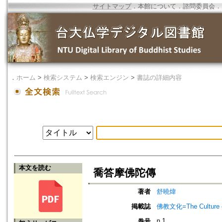
サイトマップ
．
本館について
．
諮問委員会
．
．
ホーム
>
検索システム
>
検索エンジン
>
書誌の詳細内容
本文を読む
喬答摩佛陀傳
著者
舒曉煒
掲載誌
佛教文化=The Culture of
n.1
巻号